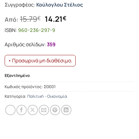
Συγγραφέας:
Κούλογλου Στέλιος
Original
Η
15.79
14.21
€
€
Από:
price
τρέχουσα
ISBN:
960-236-297-9
was:
τιμή
15.79€.
είναι:
Αριθμός σελίδων:
359
14.21€.
• Προσωρινά μη διαθέσιμο.
Εξαντλημένο
Κωδικός προϊόντος:
ΣΘ001
Κατηγορία:
Πολιτική - Οικονομία