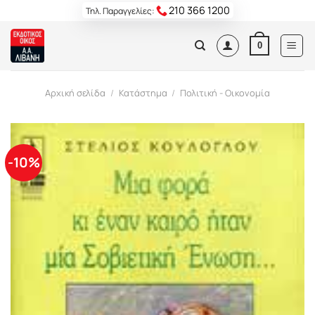
Skip
210 366 1200
Τηλ. Παραγγελίες:
to
content
0
Αρχική σελίδα
/
Κατάστημα
/
Πολιτική - Οικονομία
-10%