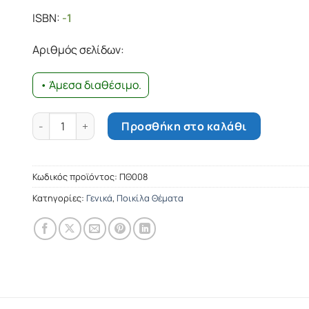
price
τρέχουσα
ISBN:
-1
was:
τιμή
15.79€.
είναι:
Αριθμός σελίδων:
14.21€.
• Άμεσα διαθέσιμο.
Λουλούδια και δέντρα, φυτά και βότανα της Bίβλου ποσ
Προσθήκη στο καλάθι
Κωδικός προϊόντος:
ΠΘ008
Κατηγορίες:
Γενικά
,
Ποικίλα Θέματα