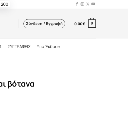
 1200
Σύνδεση / Εγγραφή
0.00
€
0
S
ΣΥΓΓΡΑΦΕΙΣ
Υπό Έκδοση
αι βότανα