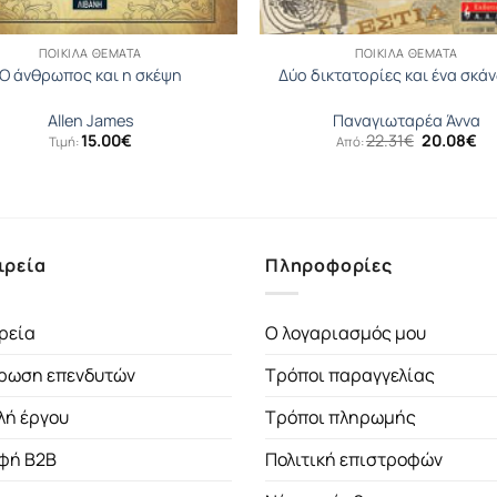
ΠΟΙΚΊΛΑ ΘΈΜΑΤΑ
ΠΟΙΚΊΛΑ ΘΈΜΑΤΑ
Ο άνθρωπος και η σκέψη
Δύο δικτατορίες και ένα σκά
Allen James
Παναγιωταρέα Άννα
Original
Η
15.00
€
22.31
€
20.08
€
Τιμή:
Από:
price
τρ
was:
τι
22.31€.
είν
20
ιρεία
Πληροφορίες
ρεία
Ο λογαριασμός μου
ρωση επενδυτών
Τρόποι παραγγελίας
λή έργου
Τρόποι πληρωμής
φή B2B
Πολιτική επιστροφών