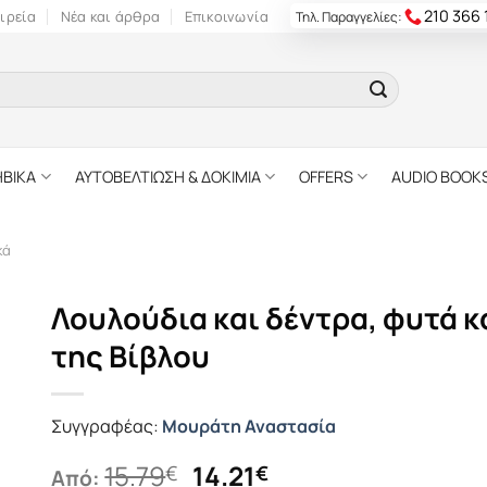
210 366
ιρεία
Νέα και άρθρα
Επικοινωνία
Τηλ. Παραγγελίες:
ΗΒΙΚΑ
ΑΥΤΟΒΕΛΤΙΩΣΗ & ΔΟΚΙΜΙΑ
OFFERS
AUDIO BOOK
κά
Λουλούδια και δέντρα, φυτά κ
της Bίβλου
Συγγραφέας:
Μουράτη Αναστασία
Original
Η
15.79
14.21
€
€
Από: