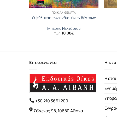
Α
ΠΟΙΚΊΛΑ ΘΈΜΑΤΑ
ια για τη
Ο φύλακας των ανθισμένων δέντρων
αρμάκων
οβιτς
Μπέσης Νεκτάριος
10.00
€
Τιμή:
βλι
Επικοινωνία
Η ετα
Η εται
Ενημέ
Υποβο
+30 210 3661 200
Εγγρα
Σόλωνος 98, 10680 Αθήνα