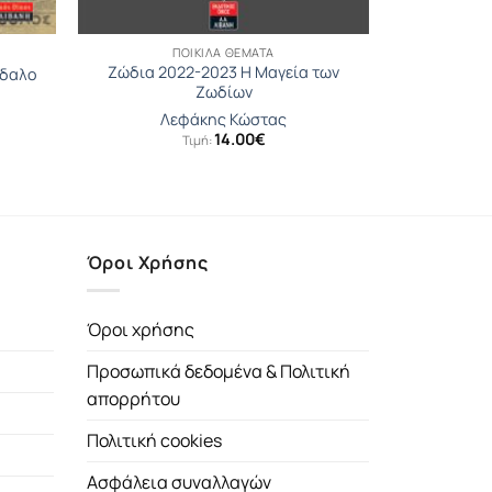
ΠΟΙΚΊΛΑ ΘΈΜΑΤΑ
Ζώδια 2022-2023 Η Μαγεία των
νδαλο
Ζωδίων
Λεφάκης Κώστας
14.00
€
Τιμή:
έχουσα
μή
αι:
.08€.
Όροι Χρήσης
Όροι χρήσης
Προσωπικά δεδομένα & Πολιτική
απορρήτου
Πολιτική cookies
Ασφάλεια συναλλαγών