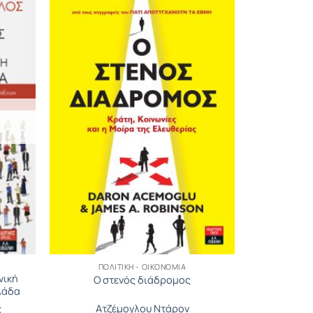
ΠΟΛΙΤΙΚΉ - ΟΙΚΟΝΟΜΊΑ
νική
Ο στενός διάδρομος
λάδα
ς
Ατζέμογλου Ντάρον