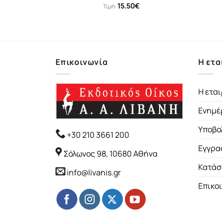
15.50
€
Τιμή:
Επικοινωνία
Η ετα
Η εται
Ενημέ
Υποβο
+30 210 3661 200
Εγγρα
Σόλωνος 98, 10680 Αθήνα
Κατάσ
info@livanis.gr
Επικο