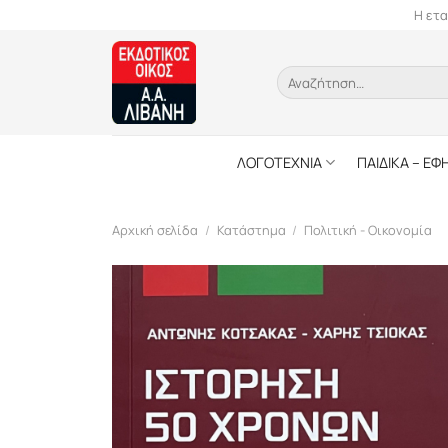
Skip
Η ετα
to
content
Αναζήτηση
για:
ΛΟΓΟΤΕΧΝΙΑ
ΠΑΙΔΙΚΑ – ΕΦ
Αρχική σελίδα
/
Κατάστημα
/
Πολιτική - Οικονομία