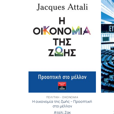
ΟΜΊΑ
ΠΟΛΙΤΙΚΉ - ΟΙΚΟΝΟΜΊΑ
Η οικονομία της ζωής – Προοπτική
εμος
στο μέλλον
s A.
Αταλί Ζακ