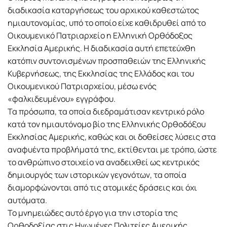
διαδικασία καταργήσεως του αρχικού καθεστώτος
ημιαυτονομίας, υπό το οποίο είχε καθιδρυθεί από το
Οικουμενικό Πατριαρχείο η Ελληνική Ορθόδοξος
Εκκλησία Αμερικής. Η διαδικασία αυτή επετεύχθη
κατόπιν συντονισμένων προσπαθειών της Ελληνικής
Κυβερνήσεως, της Εκκλησίας της Ελλάδος και του
Οικουμενικού Πατριαρχείου, μέσω ενός
«φαλκιδευμένου» εγγράφου.
Τα πρόσωπα, τα οποία διεδραμάτισαν κεντρικό ρόλο
κατά τον ημιαυτόνομο βίο της Ελληνικής Ορθοδόξου
Εκκλησίας Αμερικής, καθώς και οι δοθείσες λύσεις στα
αναφυέντα προβλήματά της, εκτίθενται με τρόπο, ώστε
το ανθρώπινο στοιχείο να αναδειχθεί ως κεντρικός
δημιουργός των ιστορικών γεγονότων, τα οποία
διαμορφώνονται από τις ατομικές δράσεις και όχι
αυτόματα.
Το μνημειώδες αυτό έργο για την ιστορία της
Ορθοδοξίας στις Ηνωμένες Πολιτείες Αμερικής,