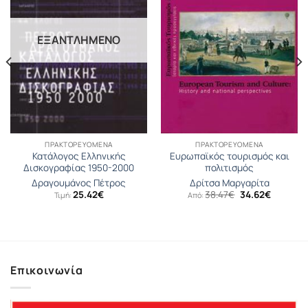
ΕΞΑΝΤΛΗΜΈΝΟ
ΠΡΑΚΤΟΡΕΥΟΜΕΝΑ
ΠΡΑΚΤΟΡΕΥΟΜΕΝΑ
Κατάλογος Ελληνικής
Ευρωπαϊκός τουρισμός και
Δισκογραφίας 1950-2000
πολιτισμός
Δραγουμάνος Πέτρος
Δρίτσα Μαργαρίτα
Original
Η
25.42
€
38.47
€
34.62
€
Τιμή:
Από:
σα
price
τρέχουσ
was:
τιμή
38.47€.
είναι:
34.62€.
Επικοινωνία