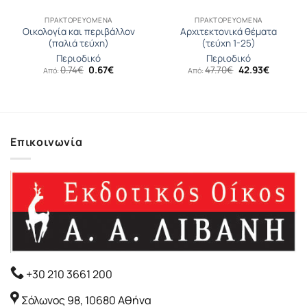
ΠΡΑΚΤΟΡΕΥΟΜΕΝΑ
ΠΡΑΚΤΟΡΕΥΟΜΕΝΑ
Οικολογία και περιβάλλον
Αρχιτεκτονικά θέματα
(παλιά τεύχη)
(τεύχη 1-25)
Περιοδικό
Περιοδικό
Original
Η
Original
Η
0.74
€
0.67
€
47.70
€
42.93
€
Από:
Από:
σα
price
τρέχουσα
price
τρέχουσ
was:
τιμή
was:
τιμή
0.74€.
είναι:
47.70€.
είναι:
0.67€.
42.93€.
Επικοινωνία
+30 210 3661 200
Σόλωνος 98, 10680 Αθήνα