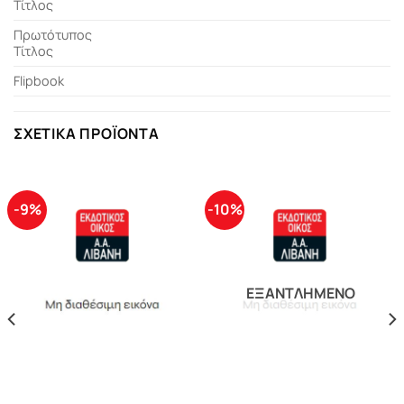
Τίτλος
Πρωτότυπος
Τίτλος
Flipbook
ΣΧΕΤΙΚΆ ΠΡΟΪΌΝΤΑ
-9%
-10%
ΕΞΑΝΤΛΗΜΈΝΟ