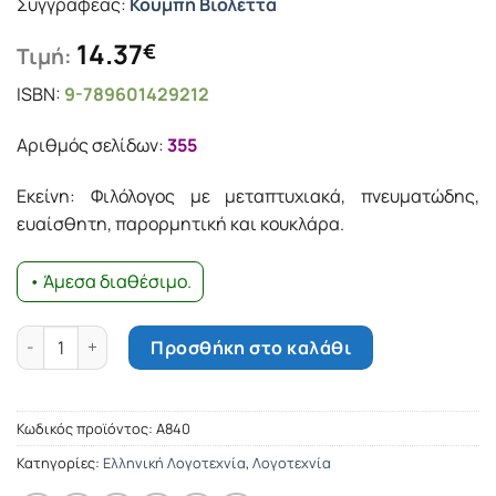
Συγγραφέας:
Κουμπή Βιολέττα
14.37
€
Τιμή:
ISBN:
9-789601429212
Αριθμός σελίδων:
355
Εκείνη: Φιλόλογος με μεταπτυχιακά, πνευματώδης,
ευαίσθητη, παρορμητική και κουκλάρα.
• Άμεσα διαθέσιμο.
Οι χωρισμένοι δε γιορτάζανε προχθές ποσότητα
Προσθήκη στο καλάθι
Κωδικός προϊόντος:
Α840
Κατηγορίες:
Ελληνική Λογοτεχνία
,
Λογοτεχνία