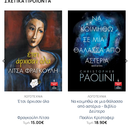
ΣΧΕΤΙΚΆ ΠΡΟΪΌΝΤΑ
ΛΟΓΟΤΕΧΝΊΑ
ΛΟΓΟΤΕΧΝΊΑ
Να κοιμηθώ σε μια θάλασσα
Έτσι άρχισαν όλα
από αστέρια – Βιβλίο
Δεύτερο
Φραγκούλη Λίτσα
Παολίνι Κρίστοφερ
15.00
€
18.90
€
Τιμή:
Τιμή: