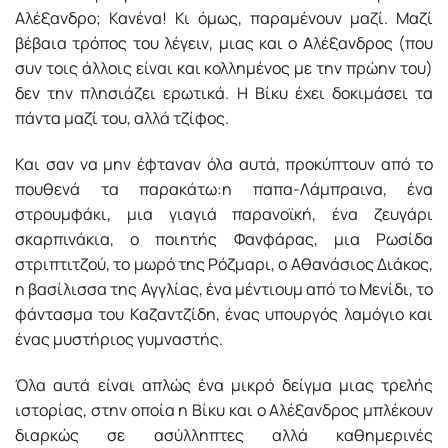
Αλέξανδρο; Κανένα! Κι όμως, παραμένουν μαζί. Μαζί
βέβαια τρόπος του λέγειν, μιας και ο Αλέξανδρος (που
συν τοις άλλοις είναι και κολλημένος με την πρώην του)
δεν την πλησιάζει ερωτικά. Η Βίκυ έχει δοκιμάσει τα
πάντα μαζί του, αλλά τζίφος.
Και σαν να μην έφταναν όλα αυτά, προκύπτουν από το
πουθενά τα παρακάτω:η παπα-Λάμπραινα, ένα
στρουμφάκι, μια γιαγιά παρανοϊκή, ένα ζευγάρι
σκαρπινάκια, ο ποιητής Φανφάρας, μια Ρωσίδα
στριπτιτζού, το μωρό της Ρόζμαρι, ο Αθανάσιος Διάκος,
η βασίλισσα της Αγγλίας, ένα μέντιουμ από το Μενίδι, το
φάντασμα του Καζαντζίδη, ένας υπουργός λαμόγιο και
ένας μυστήριος γυμναστής.
Όλα αυτά είναι απλώς ένα μικρό δείγμα μιας τρελής
ιστορίας, στην οποία η Βίκυ και ο Αλέξανδρος μπλέκουν
διαρκώς σε ασύλληπτες αλλά καθημερινές