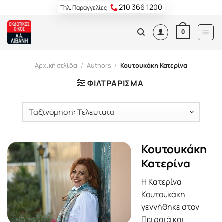
Skip
210 366 1200
Τηλ. Παραγγελίες:
to
content
0
Αρχική σελίδα
/
Authors
/
Κουτουκάκη Κατερίνα
ΦΙΛΤΡΆΡΙΣΜΑ
Κουτουκάκη
Κατερίνα
Η Κατερίνα
Κουτουκάκη
γεννήθηκε στον
Πειραιά και