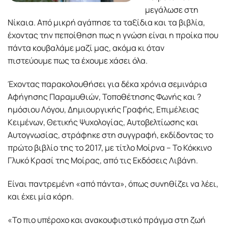
µεγάλωσε στη
Νίκαια. Από µικρή αγάπησε τα ταξίδια και τα βιβλία,
έχοντας την πεποίθηση πως η γνώση είναι η προίκα που
πάντα κουβαλάµε µαζί µας, ακόµα κι όταν
πιστεύουµε πως τα έχουµε χάσει όλα.
Έχοντας παρακολουθήσει για δέκα χρόνια σεµινάρια
Αφήγησης Παραµυθιών, Τοποθέτησης Φωνής και ?
ηµόσιου Λόγου, Δηµιουργικής Γραφής, Επιµέλειας
Κειµένων, Θετικής Ψυχολογίας, Αυτοβελτίωσης και
Αυτογνωσίας, στράφηκε στη συγγραφή, εκδίδοντας το
πρώτο βιβλίο της το 2017, µε τίτλο Μοίρνα – Το Κόκκινο
Γλυκό Κρασί της Μοίρας, από τις Εκδόσεις Λιβάνη.
Είναι παντρεµένη «από πάντα», όπως συνηθίζει να λέει,
και έχει µία κόρη.
«Το πιο υπέροχο και ανακουφιστικό πράγµα στη ζωή