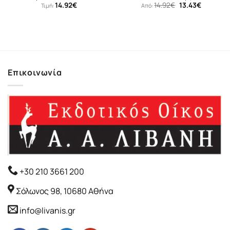
Original
Η
14.92
€
14.92
€
13.43
€
Τιμή:
Από:
price
τρέχουσ
was:
τιμή
14.92€.
είναι:
13.43€.
Επικοινωνία
+30 210 3661 200
Σόλωνος 98, 10680 Αθήνα
info@livanis.gr