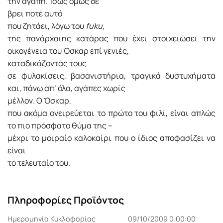
την αγάπη. Ίσως όμως δε
βρει ποτέ αυτό
που ζητάει, λόγω του
fuku
,
της πανάρχαιης κατάρας που έχει στοιχειώσει την
οικογένεια του Όσκαρ επί γενιές,
καταδικάζοντάς τους
σε φυλακίσεις, βασανιστήρια, τραγικά δυστυχήματα
και, πάνω απ’ όλα, αγάπες χωρίς
μέλλον. Ο Όσκαρ,
που ακόμα ονειρεύεται το πρώτο του φιλί, είναι απλώς
το πιο πρόσφατο θύμα της –
μέχρι το μοιραίο καλοκαίρι που ο ίδιος αποφασίζει να
είναι
το τελευταίο του.
Πληροφορίες Προϊόντος
Ημερομηνία Κυκλοφορίας
09/10/2009 0:00:00