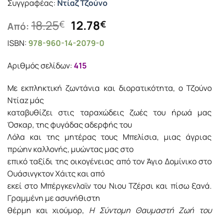
Συγγραφέας:
Ντίαζ Τζούνο
Original
Η
18.25
12.78
€
€
Από:
price
τρέχουσα
ISBN:
978-960-14-2079-0
was:
τιμή
18.25€.
είναι:
Αριθμός σελίδων:
415
12.78€.
Με εκπληκτική ζωντάνια και διορατικότητα, ο Τζούνο
Ντίαz μάς
καταβυθίζει στις ταραχώδεις ζωές του ήρωά μας
Όσκαρ, της φυγάδας αδερφής του
Λόλα και της μητέρας τους Μπελίσια, μιας άγριας
πρώην καλλονής, μυώντας μας στο
επικό ταξίδι της οικογένειας από τον Άγιο Δομίνικο στο
Ουάσινγκτον Χάιτς και από
εκεί στο Μπέργκενλαϊν του Νιου Τζέρσι και πίσω ξανά.
Γραμμένη με ασυνήθιστη
θέρμη και χιούμορ,
Η Σύντομη Θαυμαστή Ζωή του