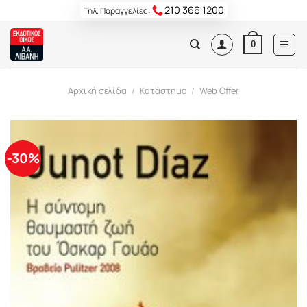
Skip
210 366 1200
Τηλ. Παραγγελίες:
to
content
0
Αρχική σελίδα
/
Κατάστημα
/
Web Offer
-30%