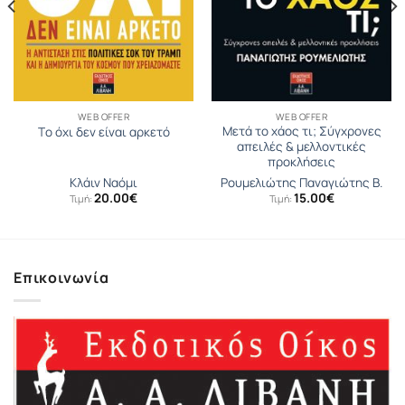
WEB OFFER
WEB OFFER
Μετά το χάος τι; Σύγχρονες
Tο όχι δεν είναι αρκετό
απειλές & μελλοντικές
προκλήσεις
Κλάιν Ναόμι
Ρουμελιώτης Παναγιώτης Β.
20.00
€
15.00
€
Τιμή:
Τιμή:
σα
Επικοινωνία