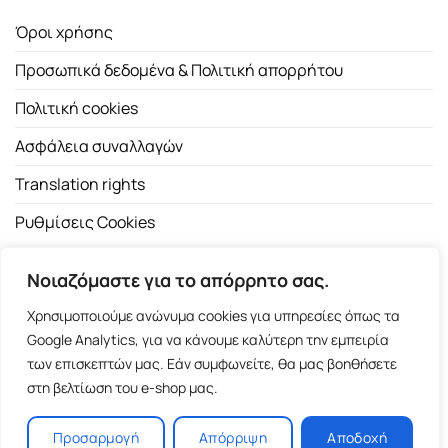
Όροι χρήσης
Προσωπικά δεδομένα & Πολιτική απορρήτου
Πολιτική cookies
Ασφάλεια συναλλαγών
Translation rights
Ρυθμίσεις Cookies
Νοιαζόμαστε για το απόρρητο σας.
Χρησιμοποιούμε ανώνυμα cookies για υπηρεσίες όπως τα
Google Analytics, για να κάνουμε καλύτερη την εμπειρία
των επισκεπτών μας. Εάν συμφωνείτε, θα μας βοηθήσετε
Copyright 2026 ©
Εκδοτικός Οίκος Α.Α. Λιβάνη
| All rights
στη βελτίωση του e-shop μας.
reserved.
Σόλωνος 98, 10680 Αθήνα | Τ:
2103661200
- F: 2103617791
Προσαρμογή
Απόρριψη
Αποδοχή