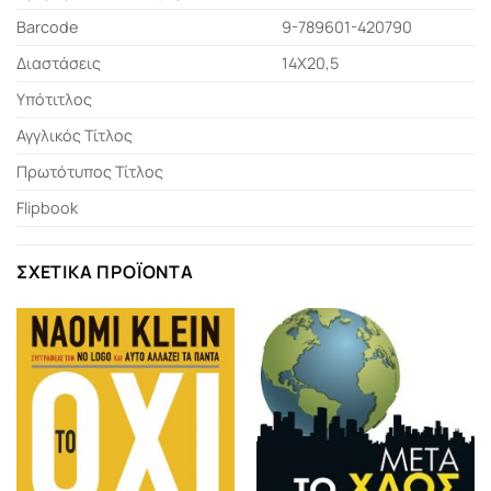
Barcode
9-789601-420790
Διαστάσεις
14Χ20,5
Υπότιτλος
Αγγλικός Τίτλος
Πρωτότυπος Τίτλος
Flipbook
ΣΧΕΤΙΚΆ ΠΡΟΪΌΝΤΑ