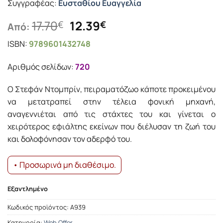
Συγγραφέας:
Ευσταθίου Ευαγγελία
Original
Η
17.70
12.39
€
€
Από:
price
τρέχουσα
ISBN:
9789601432748
was:
τιμή
17.70€.
είναι:
Αριθμός σελίδων:
720
12.39€.
Ο Στεφάν Ντομπρίν, πειραματόζωο κάποτε προκειμένου
να μετατραπεί στην τέλεια φονική μηχανή,
αναγεννιέται από τις στάχτες του και γίνεται ο
χειρότερος εφιάλτης εκείνων που διέλυσαν τη ζωή του
και δολοφόνησαν τον αδερφό του.
• Προσωρινά μη διαθέσιμο.
Εξαντλημένο
Κωδικός προϊόντος:
Α939
Κατηγορία:
Web Offer