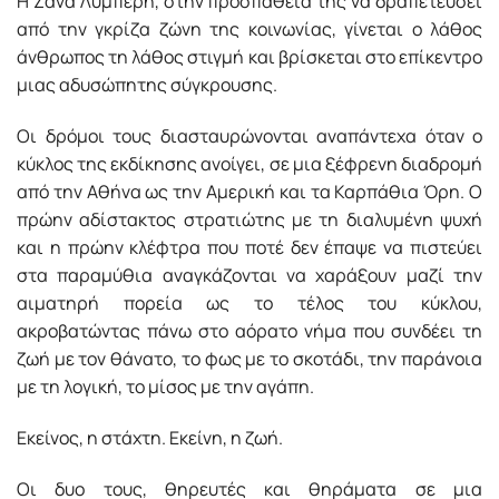
Η Ζάνα Λυμπέρη, στην προσπάθειά της να δραπετεύσει
από την γκρίζα ζώνη της κοινωνίας, γίνεται ο λάθος
άνθρωπος τη λάθος στιγμή και βρίσκεται στο επίκεντρο
μιας αδυσώπητης σύγκρουσης.
Οι δρόμοι τους διασταυρώνονται αναπάντεχα όταν ο
κύκλος της εκδίκησης ανοίγει, σε μια ξέφρενη διαδρομή
από την Αθήνα ως την Αμερική και τα Καρπάθια Όρη. Ο
πρώην αδίστακτος στρατιώτης με τη διαλυμένη ψυχή
και η πρώην κλέφτρα που ποτέ δεν έπαψε να πιστεύει
στα παραμύθια αναγκάζονται να χαράξουν μαζί την
αιματηρή πορεία ως το τέλος του κύκλου,
ακροβατώντας πάνω στο αόρατο νήμα που συνδέει τη
ζωή με τον θάνατο, το φως με το σκοτάδι, την παράνοια
με τη λογική, το μίσος με την αγάπη.
Εκείνος, η στάχτη. Εκείνη, η ζωή.
Οι δυο τους, θηρευτές και θηράματα σε μια