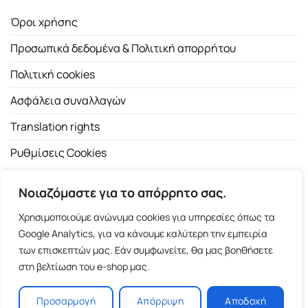
Όροι χρήσης
Προσωπικά δεδομένα & Πολιτική απορρήτου
Πολιτική cookies
Ασφάλεια συναλλαγών
Translation rights
Ρυθμίσεις Cookies
Νοιαζόμαστε για το απόρρητο σας.
Χρησιμοποιούμε ανώνυμα cookies για υπηρεσίες όπως τα
Google Analytics, για να κάνουμε καλύτερη την εμπειρία
των επισκεπτών μας. Εάν συμφωνείτε, θα μας βοηθήσετε
Copyright 2026 ©
Εκδοτικός Οίκος Α.Α. Λιβάνη
| All rights
στη βελτίωση του e-shop μας.
reserved.
Σόλωνος 98, 10680 Αθήνα | Τ:
2103661200
- F: 2103617791
Προσαρμογή
Απόρριψη
Αποδοχή