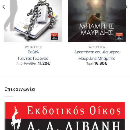
WEB OFFER
WEB OFFER
Βαβέλ
Δεκαπέντε και μία μέρες
Γιαντάς Γιώργος
Μαυρίδης Μπάμπης
Original
Η
16.00
€
11.20
€
16.80
€
Από:
Τιμή:
price
τρέχουσα
was:
τιμή
16.00€.
είναι:
11.20€.
Επικοινωνία