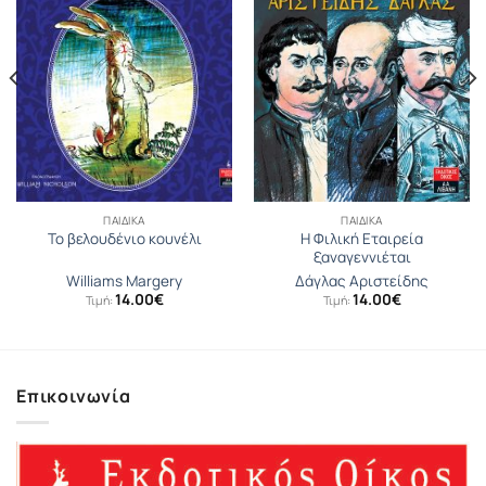
ΠΑΙΔΙΚΆ
ΠΑΙΔΙΚΆ
Η Φιλική Εταιρεία
Το βελουδένιο κουνέλι
ξαναγεννιέται
Williams Margery
Δάγλας Αριστείδης
14.00
€
14.00
€
Τιμή:
Τιμή:
Επικοινωνία