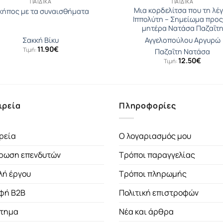
ΠΑΙΔΙΚΆ
ΠΑΙΔΙΚΆ
Μια κορδελίτσα που τη λέ
κήπος με τα συναισθήματα
Ιππολύτη – Σημείωμα προς
μητέρα Νατάσα Παζαΐτ
Σακκή Βίκυ
Αγγελοπούλου Αργυρώ
11.90
€
Τιμή:
Παζαΐτη Νατάσα
12.50
€
Τιμή:
ιρεία
Πληροφορίες
ρεία
Ο λογαριασμός μου
ρωση επενδυτών
Τρόποι παραγγελίας
λή έργου
Τρόποι πληρωμής
φή B2B
Πολιτική επιστροφών
τημα
Νέα και άρθρα