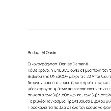
Bodour Al Qasimi
Εικονογράφηση: Denise Damanti
Κάθε χρόνο, η UNESCO δίνει σε µια πόλη τον
Βιβλίου της UNESCO– µέχρι τις 22 Απριλίου τ
διοργανώσει διάφορες δραστηριότητες και εκ
µέσω προγραµµάτων που στόχο έχουν την ευ
σηµασία των βιβλιοθηκών και των βιβλιοπωλε
Το βιβλίο Παγκόσµια Πρωτεύουσα Βιβλίου µιλ
Προσκαλεί τα παιδιά σε όλο τον κόσµο να φαν