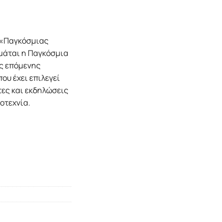
ς «Παγκόσµιας
ιµάται η Παγκόσµια
ης επόµενης
που έχει επιλεγεί
ες και εκδηλώσεις
γοτεχνία.