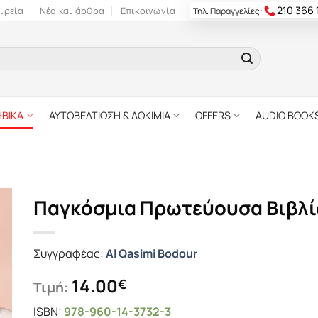
210 366
ιρεία
Νέα και άρθρα
Επικοινωνία
Τηλ. Παραγγελίες:
ΗΒΙΚΑ
ΑΥΤΟΒΕΛΤΙΩΣΗ & ΔΟΚΙΜΙΑ
OFFERS
AUDIO BOOK
Παγκόσµια Πρωτεύουσα Βιβλ
Συγγραφέας:
Al Qasimi Bodour
14.00
€
Τιμή:
ISBN:
978-960-14-3732-3