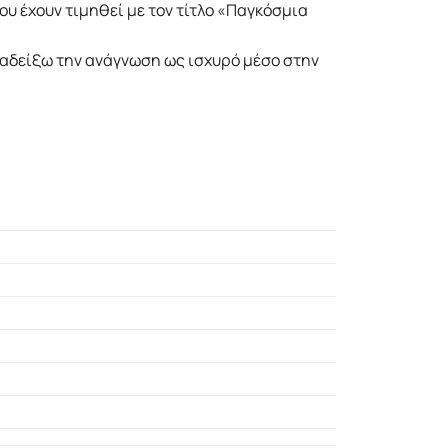
ου έχουν τιµηθεί µε τον τίτλο «Παγκόσµια
αναδείξω την ανάγνωση ως ισχυρό µέσο στην