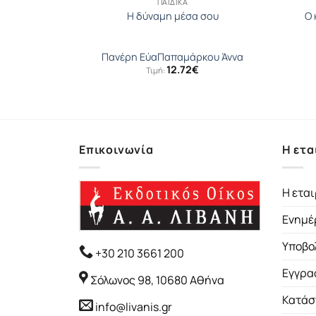
ΠΑΙΔΙΚΆ
αι εγώ
Η δύναμη μέσα σου
Ο 
να
Πανέρη Εύα
Παπαμάρκου Άννα
12.72
€
Τιμή:
Επικοινωνία
Η ετα
Η εται
Ενημέ
Υποβο
+30 210 3661 200
Εγγρα
Σόλωνος 98, 10680 Αθήνα
Κατάσ
info@livanis.gr