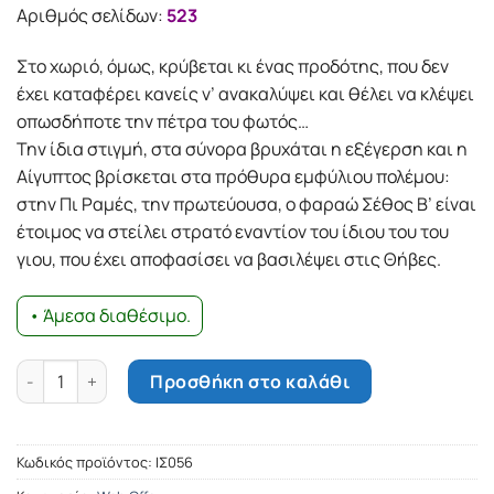
22.42€.
είναι:
Αριθμός σελίδων:
523
15.69€.
Στο χωριό, όμως, κρύβεται κι ένας προδότης, που δεν
έχει καταφέρει κανείς ν’ ανακαλύψει και θέλει να κλέψει
οπωσδήποτε την πέτρα του φωτός…
Την ίδια στιγμή, στα σύνορα βρυχάται η εξέγερση και η
Αίγυπτος βρίσκεται στα πρόθυρα εμφύλιου πολέμου:
στην Πι Ραμές, την πρωτεύουσα, ο φαραώ Σέθος Β’ είναι
έτοιμος να στείλει στρατό εναντίον του ίδιου του του
γιου, που έχει αποφασίσει να βασιλέψει στις Θήβες.
• Άμεσα διαθέσιμο.
Η πέτρα του φωτός, Τόμος Γ΄ - Πανέμπ ο Φλογερός ποσότητα
Προσθήκη στο καλάθι
Κωδικός προϊόντος:
ΙΣ056