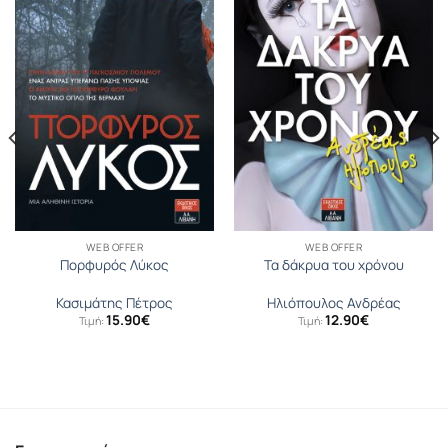
WEB OFFER
WEB OFFER
Πορφυρός Λύκος
Τα δάκρυα του χρόνου
Κασιμάτης Πέτρος
Ηλιόπουλος Ανδρέας
15.90
€
12.90
€
Τιμή:
Τιμή: