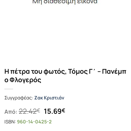
Η πέτρα του φωτός, Τόμος Γ΄ – Πανέμπ
ο Φλογερός
Συγγραφέας:
Ζακ Κριστιάν
Original
Η
22.42
15.69
€
€
Από:
price
τρέχουσα
ISBN:
960-14-0425-2
was:
τιμή