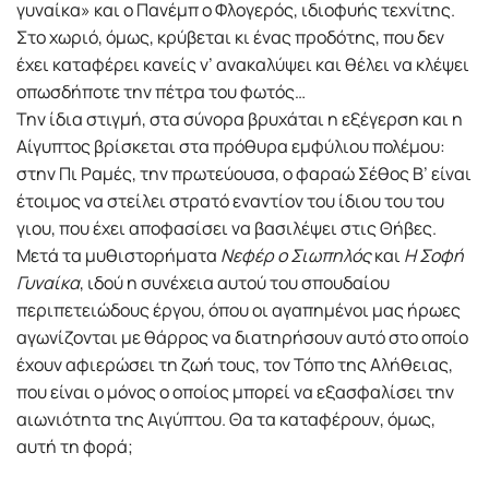
γυναίκα» και ο Πανέμπ ο Φλογερός, ιδιοφυής τεχνίτης.
Στο χωριό, όμως, κρύβεται κι ένας προδότης, που δεν
έχει καταφέρει κανείς ν’ ανακαλύψει και θέλει να κλέψει
οπωσδήποτε την πέτρα του φωτός…
Την ίδια στιγμή, στα σύνορα βρυχάται η εξέγερση και η
Αίγυπτος βρίσκεται στα πρόθυρα εμφύλιου πολέμου:
στην Πι Ραμές, την πρωτεύουσα, ο φαραώ Σέθος Β’ είναι
έτοιμος να στείλει στρατό εναντίον του ίδιου του του
γιου, που έχει αποφασίσει να βασιλέψει στις Θήβες.
Μετά τα μυθιστορήματα
Νεφέρ ο Σιωπηλός
και
Η Σοφή
Γυναίκα
, ιδού η συνέχεια αυτού του σπουδαίου
περιπετειώδους έργου, όπου οι αγαπημένοι μας ήρωες
αγωνίζονται με θάρρος να διατηρήσουν αυτό στο οποίο
έχουν αφιερώσει τη ζωή τους, τον Τόπο της Αλήθειας,
που είναι ο μόνος ο οποίος μπορεί να εξασφαλίσει την
αιωνιότητα της Αιγύπτου. Θα τα καταφέρουν, όμως,
αυτή τη φορά;