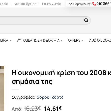
210 366
ιρεία
Νέα και άρθρα
Επικοινωνία
Τηλ. Παραγγελίες:
ΗΒΙΚΑ
ΑΥΤΟΒΕΛΤΙΩΣΗ & ΔΟΚΙΜΙΑ
OFFERS
AUDIO BOOK
Η οικονομική κρίση του 2008 κ
σημάσια της
Συγγραφέας:
Σόρος Τζορτζ
Original
Η
16.23
14.61
€
€
Από: