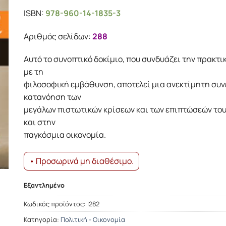
price
τρέχουσα
ISBN:
978-960-14-1835-3
was:
τιμή
16.23€.
είναι:
Αριθμός σελίδων:
288
14.61€.
Αυτό το συνοπτικό δοκίμιο, που συνδυάζει την πρακτ
με τη
φιλοσοφική εμβάθυνση, αποτελεί μια ανεκτίμητη συν
κατανόηση των
μεγάλων πιστωτικών κρίσεων και των επιπτώσεών το
και στην
παγκόσμια οικονομία.
• Προσωρινά μη διαθέσιμο.
Εξαντλημένο
Κωδικός προϊόντος:
Ι282
Κατηγορία:
Πολιτική - Οικονομία