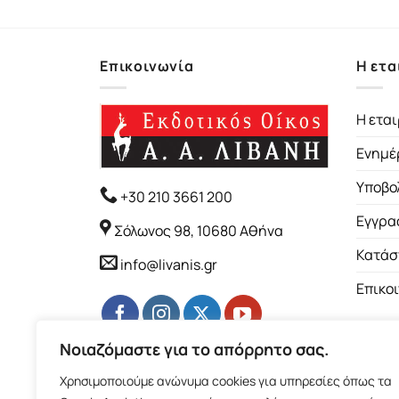
Επικοινωνία
Η ετα
Η εται
Ενημέ
Υποβο
+30 210 3661 200
Εγγρα
Σόλωνος 98, 10680 Αθήνα
Κατάσ
info@livanis.gr
Επικο
Νοιαζόμαστε για το απόρρητο σας.
Χρησιμοποιούμε ανώνυμα cookies για υπηρεσίες όπως τα