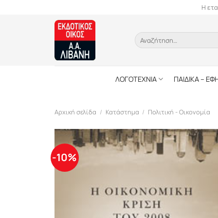
Skip
Η ετα
to
content
Αναζήτηση
για:
ΛΟΓΟΤΕΧΝΙΑ
ΠΑΙΔΙΚΑ – ΕΦ
Αρχική σελίδα
/
Κατάστημα
/
Πολιτική - Οικονομία
-10%