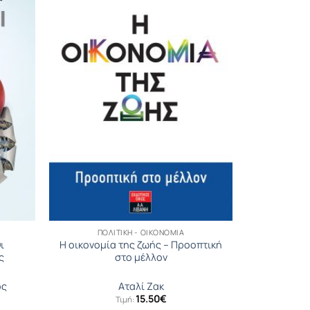
ΠΟΛΙΤΙΚΉ - ΟΙΚΟΝΟΜΊΑ
ι
Η οικονομία της ζωής – Προοπτική
ς
στο μέλλον
ος
Αταλί Ζακ
15.50
€
Τιμή: