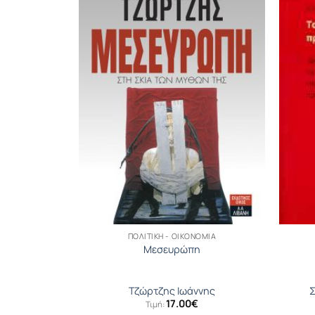
ΟΜΊΑ
ΠΟΛΙΤΙΚΉ - ΟΙΚΟΝΟΜΊΑ
εμος
Μεσευρώπη
s A.
Τζώρτζης Ιωάννης
Σ
17.00
€
Τιμή: