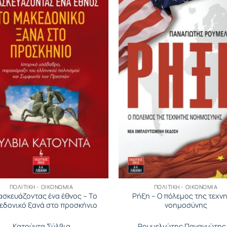
ΠΟΛΙΤΙΚΉ - ΟΙΚΟΝΟΜΊΑ
ΠΟΛΙΤΙΚΉ - ΟΙΚΟΝΟΜΊΑ
ασκευάζοντας ένα έθνος – Το
Ρήξη – Ο πόλεμος της τεχν
εδονικό ξανά στο προσκήνιο
νοημοσύνης
Κατούντα Σύλβια
Ρουμελιώτης Παναγιώτης 