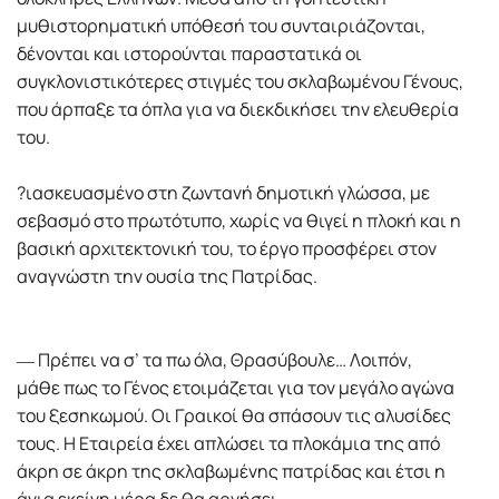
µυθιστορηµατική υπόθεσή του συνταιριάζονται,
δένονται και ιστορούνται παραστατικά οι
συγκλονιστικότερες στιγµές του σκλαβωµένου Γένους,
που άρπαξε τα όπλα για να διεκδικήσει την ελευθερία
του.
?ιασκευασµένο στη ζωντανή δηµοτική γλώσσα, µε
σεβασµό στο πρωτότυπο, χωρίς να θιγεί η πλοκή και η
βασική αρχιτεκτονική του, το έργο προσφέρει στον
αναγνώστη την ουσία της Πατρίδας.
― Πρέπει να σ’ τα πω όλα, Θρασύβουλε… Λοιπόν,
µάθε πως το Γένος ετοιµάζεται για τον µεγάλο αγώνα
του ξεσηκωµού. Οι Γραικοί θα σπάσουν τις αλυσίδες
τους. Η Εταιρεία έχει απλώσει τα πλοκάµια της από
άκρη σε άκρη της σκλαβωµένης πατρίδας και έτσι η