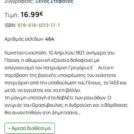
Συγγραφέας:
Ξένος Στέφανος
16.99
€
Τιμή:
ISBN:
978-618-5513-17-7
Αριθμός σελίδων:
464
Κωνσταντινούπολη, 10 Απριλίου 1821, ανήµερα του
Πάσχα, η οθωµανική εξουσία δολοφονεί µε
απαγχονισµό τον πατριάρχη Γρηγόριο Ε΄. Αιτία η
παράβαση της βασικής υποχρέωσης του εκάστοτε
πατριάρχη από την υποδούλωση του Γένους, το 1453 και
µετά, να εγγυάται και να επιβάλλει
τη µόνιµη υποταγή στο δοβλέτι των ραγιάδων. Ο
ανιψιός του Θρασύβουλος, η Ανδρονίκη και ο Βάρθακας
θα συναντηθούν στη ∆ηµητσάνα…
• Άμεσα διαθέσιμο.