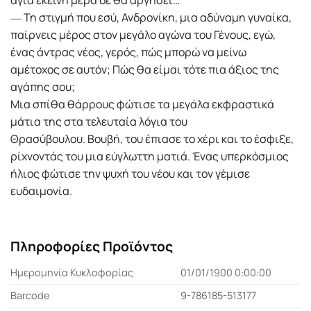
άγια εκείνη µέρα δε θα αργήσει…
― Τη στιγµή που εσύ, Ανδρονίκη, µια αδύναµη γυναίκα,
παίρνεις µέρος στον µεγάλο αγώνα του Γένους, εγώ,
ένας άντρας νέος, γερός, πώς µπορώ να µείνω
αµέτοχος σε αυτόν; Πώς θα είµαι τότε πια άξιος της
αγάπης σου;
Μια σπίθα θάρρους φώτισε τα µεγάλα εκφραστικά
µάτια της στα τελευταία λόγια του
Θρασύβουλου. Βουβή, του έπιασε το χέρι και το έσφιξε,
ρίχνοντάς του µια εύγλωττη µατιά. Ένας υπερκόσµιος
ήλιος φώτισε την ψυχή του νέου και τον γέµισε
ευδαιµονία.
Πληροφορίες Προϊόντος
Ημερομηνία Κυκλοφορίας
01/01/1900 0:00:00
Barcode
9-786185-513177