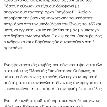
Κωνσταντινούπολη, 10 Απριλίου 1821, ανήµερα του
Πάσχα, η οθωµανική εξουσία δολοφονεί µε
απαγχονισµό τον πατριάρχη Γρηγόριο Ε΄. Αιτία η
παράβαση της βασικής υποχρέωσης του εκάστοτε
πατριάρχη από την υποδούλωση του Γένους, το 1453 και
µετά, να εγγυάται και να επιβάλλει τη µόνιµη υποταγή
στο δοβλέτι των ραγιάδων. Ο ανιψιός του Θρασύβουλος,
η Ανδρονίκη και ο Βάρθακας θα συναντηθούν στη ?
ηµητσάνα…
Ένας φανταστικός καµβάς, που πάνω του υφαίνεται όλη
η ιστορία της Ελληνικής Επανάστασης.Οι ήρωες, οι
µάχες, οι δολοφονίες, τα πάθη, όλα περνούν µπροστά
από τα µάτια του αναγνώστη, δίνοντας την πραγµατική
εικόνα εκείνης της εποχής. Από την αρχή µέχρι το τέλος.
Ένα πολυσύνθετο µυθιστόρηµα, που γαλούχησε γενιές
ολόκληρες Ελλήνων. Μέσα από τη γοητευτική