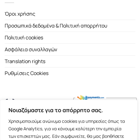
Όροι χρήσης
Προσωπικά δεδομένα & Πολιτική απορρήτου
Πολιτική cookies
Ασφάλεια συναλλαγών
Translation rights
Ρυθμίσεις Cookies
Νοιαζόμαστε για το απόρρητο σας.
Copyright 2026 ©
Εκδοτικός Οίκος Α.Α. Λιβάνη
| All rights
Χρησιμοποιούμε ανώνυμα cookies για υπηρεσίες όπως τα
reserved.
Google Analytics, για να κάνουμε καλύτερη την εμπειρία
Σόλωνος 98, 10680 Αθήνα | Τ:
2103661200
- F: 2103617791
των επισκεπτών μας. Εάν συμφωνείτε, θα μας βοηθήσετε