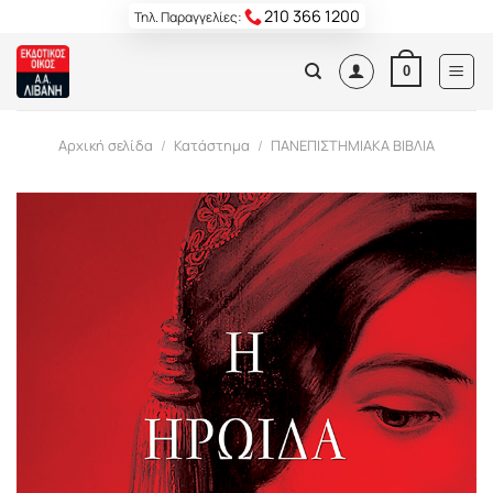
Skip
210 366 1200
Τηλ. Παραγγελίες:
to
content
0
Αρχική σελίδα
/
Κατάστημα
/
ΠΑΝΕΠΙΣΤΗΜΙΑΚΑ ΒΙΒΛΙΑ