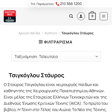
Skip
210 366 1200
Τηλ. Παραγγελίες:
to
content
0
Αρχική σελίδα
/
Authors
/
Τσιγκόγλου Στάυρος
ΦΙΛΤΡΆΡΙΣΜΑ
Τσιγκόγλου Στάυρος
Ο Σταύρος Τσιγκόγλου είναι χειρουργός παίδων και
καθηγητής της Χειρουργικής Πανεπιστημίου Αθηνών.
Είναι μέλος της Εταιρείας Ελλήνων Τεχνοκριτών και της
Διεθνούς Ένωσης Κριτικών Τέχνης (ΑICA). Το πρώτο του
βιβλίο,
Η Τέχνη στο Tέλος του Aιώνα
, Τα Νέα της Τέχνης,