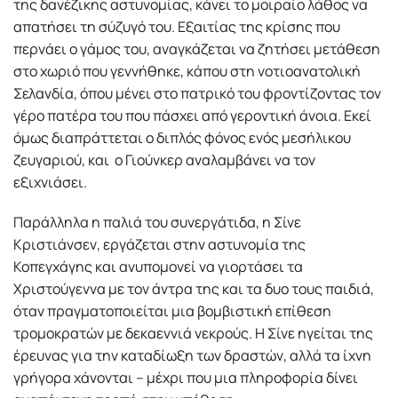
της δανέζικης αστυνομίας, κάνει το μοιραίο λάθος να
απατήσει τη σύζυγό του. Εξαιτίας της κρίσης που
περνάει ο γάμος του, αναγκάζεται να ζητήσει μετάθεση
στο χωριό που γεννήθηκε, κάπου στη νοτιοανατολική
Σελανδία, όπου μένει στο πατρικό του φροντίζοντας τον
γέρο πατέρα του που πάσχει από γεροντική άνοια. Εκεί
όμως διαπράττεται ο διπλός φόνος ενός μεσήλικου
ζευγαριού, και ο Γιούνκερ αναλαμβάνει να τον
εξιχνιάσει.
Παράλληλα η παλιά του συνεργάτιδα, η Σίνε
Κριστιάνσεν, εργάζεται στην αστυνομία της
Κοπεγχάγης και ανυπομονεί να γιορτάσει τα
Χριστούγεννα με τον άντρα της και τα δυο τους παιδιά,
όταν πραγματοποιείται μια βομβιστική επίθεση
τρομοκρατών με δεκαεννιά νεκρούς. Η Σίνε ηγείται της
έρευνας για την καταδίωξη των δραστών, αλλά τα ίχνη
γρήγορα χάνονται – μέχρι που μια πληροφορία δίνει