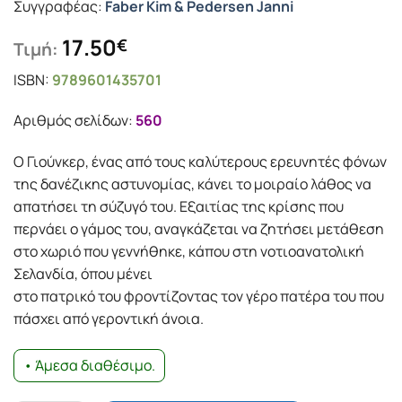
Συγγραφέας:
Faber Kim & Pedersen Janni
17.50
€
Τιμή:
ISBN:
9789601435701
Αριθμός σελίδων:
560
Ο Γιούνκερ, ένας από τους καλύτερους ερευνητές φόνων
της δανέζικης αστυνομίας, κάνει το μοιραίο λάθος να
απατήσει τη σύζυγό του. Εξαιτίας της κρίσης που
περνάει ο γάμος του, αναγκάζεται να ζητήσει μετάθεση
στο χωριό που γεννήθηκε, κάπου στη νοτιοανατολική
Σελανδία, όπου μένει
στο πατρικό του φροντίζοντας τον γέρο πατέρα του που
πάσχει από γεροντική άνοια.
• Άμεσα διαθέσιμο.