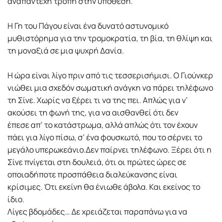
αναπάντεχη τροπή στην υπόθεση.
Η Γη του Πάγου είναι ένα δυνατό αστυνομικό
μυθιστόρημα για την τρομοκρατία, τη βία, τη θλίψη και
τη μοναξιά σε μια ψυχρή Δανία.
Η ώρα είναι λίγο πριν από τις τεσσερισήμισι. Ο Γιούνκερ
νιώθει μια σχεδόν σωματική ανάγκη να πάρει τηλέφωνο
τη Σίνε. Χωρίς να ξέρει τι να της πει. Απλώς για ν’
ακούσει τη φωνή της, για να αισθανθεί ότι δεν
έπεσε απ’ το κατάστρωμα, αλλά απλώς ότι τον έχουν
πάει για λίγο πίσω, σ’ ένα φουσκωτό, που το σέρνει το
μεγάλο υπερωκεάνιο.Δεν παίρνει τηλέφωνο. Ξέρει ότι η
Σίνε πνίγεται στη δουλειά, ότι οι πρώτες ώρες σε
οποιαδήποτε προσπάθεια διαλεύκανσης είναι
κρίσιμες. Ότι εκείνη θα ένιωθε άβολα. Και εκείνος το
ίδιο.
Λίγες βδομάδες… Δε χρειάζεται παραπάνω για να