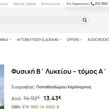
210 366
ιρεία
Νέα και άρθρα
Επικοινωνία
Τηλ. Παραγγελίες:
ΗΒΙΚΑ
ΑΥΤΟΒΕΛΤΙΩΣΗ & ΔΟΚΙΜΙΑ
OFFERS
AUDIO BOOK
Φυσική B΄ Λυκείου – τόμος A΄
Συγγραφέας:
Παπαθεοδώρου Χαράλαμπος
Original
Η
14.92
13.43
€
€
Από:
price
τρέχουσα
ISBN:
978-960-14-2552-8