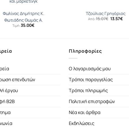
και μάρκετινγκ
Φωλίνας Δημήτρης Κ.
Τζούλιας Γρηγόριος
Original
Η
15.07
€
13.57
€
Από:
Φωτιάδης Θωμάς Α.
price
τρ
35.00
€
Τιμή:
was:
τι
15.07€.
είν
13.
ιρεία
Πληροφορίες
ρεία
Ο λογαριασμός μου
ρωση επενδυτών
Τρόποι παραγγελίας
λή έργου
Τρόποι πληρωμής
φή B2B
Πολιτική επιστροφών
τημα
Νέα και άρθρα
ινωνία
Εκδηλώσεις