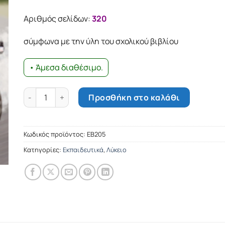
was:
τιμή
14.92€.
είναι:
Αριθμός σελίδων:
320
13.43€.
σύμφωνα με την ύλη του σχολικού βιβλίου
• Άμεσα διαθέσιμο.
Φυσική B΄ Λυκείου - τόμος A΄ ποσότητα
Προσθήκη στο καλάθι
Κωδικός προϊόντος:
ΕΒ205
Κατηγορίες:
Εκπαιδευτικά
,
Λύκειο