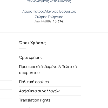
τεχνολογικής κατεύθυνσης
Λάϊος Πέτρος
Μανίκας Βασίλειος
Σιώρης Γεώργιος
έχουσα
Original
Η
17.08
€
15.37
€
Από:
μή
price
τρέχουσα
αι:
was:
τιμή
57€.
17.08€.
είναι:
15.37€.
Όροι Χρήσης
Όροι χρήσης
Προσωπικά δεδομένα & Πολιτική
απορρήτου
Πολιτική cookies
Ασφάλεια συναλλαγών
Translation rights