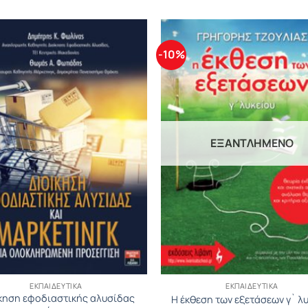
-10%
ΕΞΑΝΤΛΗΜΈΝΟ
ΕΚΠΑΙΔΕΥΤΙΚΆ
ΕΚΠΑΙΔΕΥΤΙΚΆ
κηση εφοδιαστικής αλυσίδας
Η έκθεση των εξετάσεων γ` λ