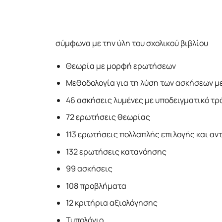
σύμφωνα με την ύλη του σχολικού βιβλίου
Θεωρία µε µορφή ερωτήσεων
Μεθοδολογία για τη λύση των ασκήσεων 
46 ασκήσεις λυµένες µε υποδειγµατικό τρ
72 ερωτήσεις θεωρίας
113 ερωτήσεις πολλαπλής επιλογής και αν
132 ερωτήσεις κατανόησης
99 ασκήσεις
108 προβλήµατα
12 κριτήρια αξιολόγησης
Τυπολόγιο