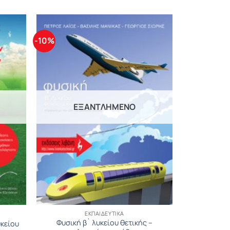
-10%
ΕΞΑΝΤΛΗΜΈΝΟ
ΕΚΠΑΙΔΕΥΤΙΚΆ
Φυσική β` λυκείου θετικής –
υκείου