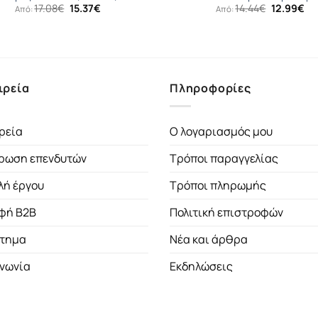
Original
Η
Original
Η
17.08
€
15.37
€
14.44
€
12.99
€
Από:
Από:
price
τρέχουσα
price
τρ
was:
τιμή
was:
τι
17.08€.
είναι:
14.44€.
είν
15.37€.
12
ιρεία
Πληροφορίες
ρεία
Ο λογαριασμός μου
ρωση επενδυτών
Τρόποι παραγγελίας
λή έργου
Τρόποι πληρωμής
φή B2B
Πολιτική επιστροφών
τημα
Νέα και άρθρα
ινωνία
Εκδηλώσεις