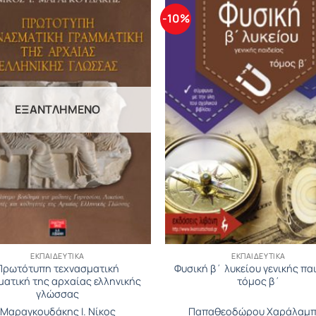
-10%
ΕΞΑΝΤΛΗΜΈΝΟ
ΕΚΠΑΙΔΕΥΤΙΚΆ
ΕΚΠΑΙΔΕΥΤΙΚΆ
Πρωτότυπη τεχνασματική
Φυσική β΄ λυκείου γενικής πα
ματική της αρχαίας ελληνικής
τόµος β΄
γλώσσας
Μαραγκουδάκης Ι. Νίκος
Παπαθεοδώρου Χαράλαμ