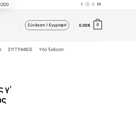
 1200
Σύνδεση / Εγγραφή
0.00
€
0
S
ΣΥΓΓΡΑΦΕΙΣ
Υπό Έκδοση
 γ’
ής