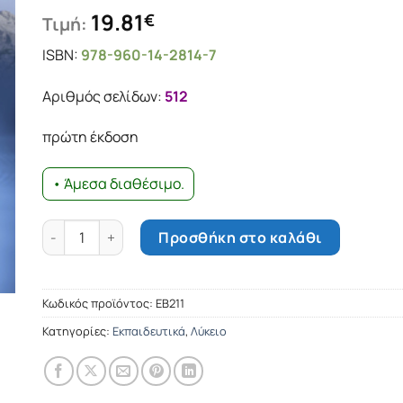
19.81
€
Τιμή:
ISBN:
978-960-14-2814-7
Αριθμός σελίδων:
512
πρώτη έκδοση
• Άμεσα διαθέσιμο.
Επαναληπτικά Θέματα Φυσικής γ’ λυκείου θετικής - τεχ
Προσθήκη στο καλάθι
Κωδικός προϊόντος:
ΕΒ211
Κατηγορίες:
Εκπαιδευτικά
,
Λύκειο