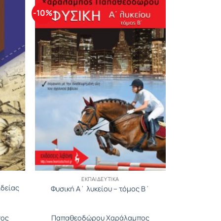
-10%
ΕΚΠΑΙΔΕΥΤΙΚΆ
ιδείας
Φυσική Α΄ λυκείου – τόμος B΄
πος
Παπαθεοδώρου Χαράλαμπος