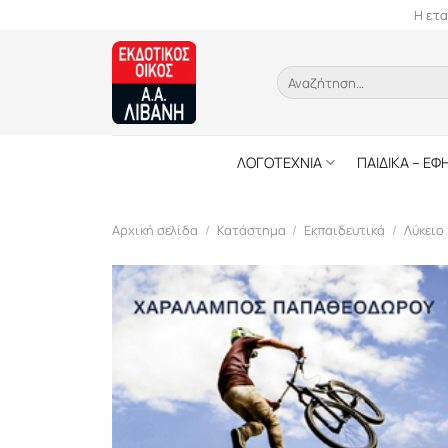
Skip
Η ετα
to
content
Αναζήτηση
για:
ΛΟΓΟΤΕΧΝΙΑ
ΠΑΙΔΙΚΑ – ΕΦ
Αρχική σελίδα
/
Κατάστημα
/
Εκπαιδευτικά
/
Λύκειο