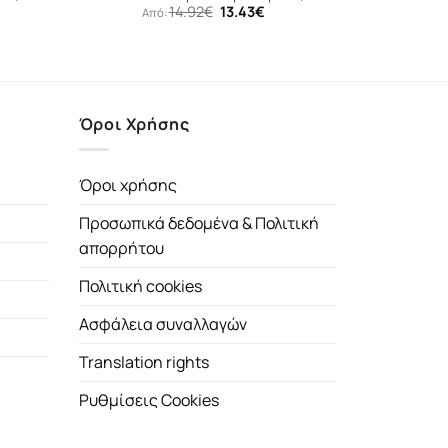
Original
Η
14.92
€
13.43
€
Από:
έχουσα
price
τρέχουσα
μή
was:
τιμή
αι:
14.92€.
είναι:
.99€.
13.43€.
Όροι Χρήσης
Όροι χρήσης
Προσωπικά δεδομένα & Πολιτική
απορρήτου
Πολιτική cookies
Ασφάλεια συναλλαγών
Translation rights
Ρυθμίσεις Cookies