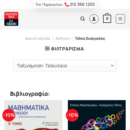
Skip
210 366 1200
Τηλ. Παραγγελίες:
to
content
0
Αρχική σελίδα
/
Authors
/
Τόλης Ευάγγελος
ΦΙΛΤΡΆΡΙΣΜΑ
Βιβλιογραφία:
-10%
-10%