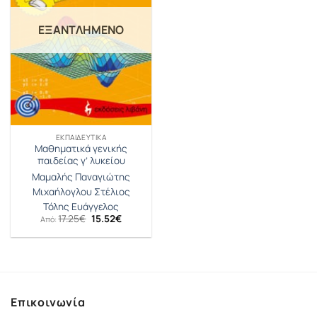
ΕΞΑΝΤΛΗΜΈΝΟ
ΕΚΠΑΙΔΕΥΤΙΚΆ
Μαθηματικά γενικής
παιδείας γ’ λυκείου
Μαμαλής Παναγιώτης
Μιχαήλογλου Στέλιος
Τόλης Ευάγγελος
Original
Η
17.25
€
15.52
€
Από:
price
τρέχουσα
was:
τιμή
17.25€.
είναι:
15.52€.
Επικοινωνία