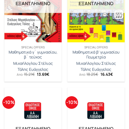
ΕΞΑΝΤΛΗΜΈΝΟ
ΕΞΑΝΤΛΗΜΈΝΟ
SPECIAL OFFERS
SPECIAL OFFERS
Μαθηματικά γ` γυμνασίου,
Mαθηματικά β’ γυμνασίου
β` τεύχος
Γεωμετρία
Μιχαήλογλου Στέλιος
Μιχαήλογλου Στέλιος
Τόλης Ευάγγελος
Τόλης Ευάγγελος
Original
Η
Original
Η
15.21
€
13.69
€
18.25
€
16.43
€
Από:
Από:
price
τρέχουσα
price
τρέχουσ
was:
τιμή
was:
τιμή
15.21€.
είναι:
18.25€.
είναι:
13.69€.
16.43€.
-10%
-10%
ΕΞΑΝΤΛΗΜΈΝΟ
ΕΞΑΝΤΛΗΜΈΝΟ