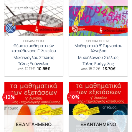
ΕΚΠΑΙΔΕΥΤΙΚΆ
SPECIAL OFFERS
Θέματα μαθηματικών
Μαθηματικά Β’ Γυμνασίου
κατεύθυνσης Γ’ λυκείου
Άλγεβρα
Μιχαήλογλου Στέλιος
Μιχαήλογλου Στέλιος
Τόλης Ευάγγελος
Τόλης Ευάγγελος
Original
Η
Original
Η
12.17
€
10.95
€
15.22
€
13.70
€
Από:
Από:
price
τρέχουσα
price
τρέχουσ
was:
τιμή
was:
τιμή
12.17€.
είναι:
15.22€.
είναι:
10.95€.
13.70€.
-10%
-10%
ΕΞΑΝΤΛΗΜΈΝΟ
ΕΞΑΝΤΛΗΜΈΝΟ