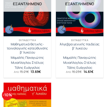
ΕΞΑΝΤΛΗΜΈΝΟ
ΕΞΑΝΤΛΗΜΈΝΟ
ΕΚΠΑΙΔΕΥΤΙΚΆ
ΕΚΠΑΙΔΕΥΤΙΚΆ
Μαθηματικά θετικής-
Άλγεβρα γενικής παιδείας
τεχνολογικής κατεύθυνσης
β’ λυκείου
β’ λυκείου
Μαμαλής Παναγιώτης
Μαμαλής Παναγιώτης
Μιχαήλογλου Στέλιος
Μιχαήλογλου Στέλιος
Τόλης Ευάγγελος
Τόλης Ευάγγελος
Original
Η
Original
Η
15.21
€
13.69
€
16.23
€
14.61
€
Από:
Από:
price
τρέχουσα
price
τρέχουσ
was:
τιμή
was:
τιμή
15.21€.
είναι:
16.23€.
είναι:
13.69€.
14.61€.
-10%