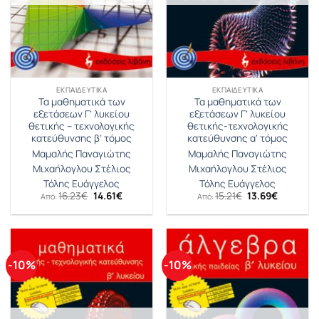
ΕΚΠΑΙΔΕΥΤΙΚΆ
ΕΚΠΑΙΔΕΥΤΙΚΆ
Τα μαθηματικά των
Τα μαθηματικά των
εξετάσεων Γ’ λυκείου
εξετάσεων Γ’ λυκείου
θετικής – τεχνολογικής
θετικής-τεχνολογικής
κατεύθυνσης β’ τόμος
κατεύθυνσης α’ τόμος
Μαμαλής Παναγιώτης
Μαμαλής Παναγιώτης
Μιχαήλογλου Στέλιος
Μιχαήλογλου Στέλιος
Τόλης Ευάγγελος
Τόλης Ευάγγελος
Original
Η
Original
Η
16.23
€
14.61
€
15.21
€
13.69
€
Από:
Από:
price
τρέχουσα
price
τρέχουσ
was:
τιμή
was:
τιμή
16.23€.
είναι:
15.21€.
είναι:
14.61€.
13.69€.
-10%
-10%