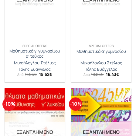
SPECIAL OFFERS
SPECIAL OFFERS
Μαθηματικά γ’ γυμνασίιου
Μαθηματικά α’ γυμνασίου
α’ τεύχος
Μιχαήλογλου Στέλιος
Μιχαήλογλου Στέλιος
Τόλης Ευάγγελος
Τόλης Ευάγγελος
Original
Η
Original
Η
17.25
€
15.52
€
18.25
€
16.43
€
Από:
Από:
price
τρέχουσα
price
τρέχουσ
was:
τιμή
was:
τιμή
17.25€.
είναι:
18.25€.
είναι:
15.52€.
16.43€.
-10%
-10%
ΕΞΑΝΤΛΗΜΈΝΟ
ΕΞΑΝΤΛΗΜΈΝΟ