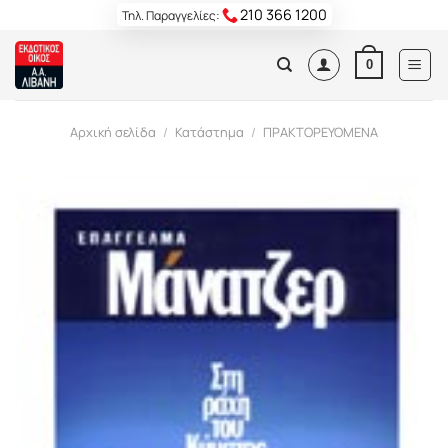
Skip
210 366 1200
Τηλ. Παραγγελίες:
to
content
0
Αρχική σελίδα
/
Κατάστημα
/
ΠΡΑΚΤΟΡΕΥΟΜΕΝΑ