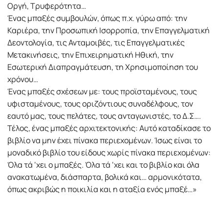
Οργή, Τρυφερότητα…
Ένας μπαξές συμβουλών, όπως π.χ. γύρω από: την
Καριέρα, την Προσωπική Ισορροπία, την Επαγγελματική
Δεοντολογία, τις Ανταμοιβές, τις Επαγγελματικές
Μετακινήσεις, την Επιχειρηματική Ηθική, την
Εσωτερική Διαπραγμάτευση, τη Χρησιμοποίηση του
χρόνου…
Ένας μπαξές σχέσεων με: τους προϊσταμένους, τους
υφισταμένους, τους οριζόντιους συναδέλφους, τον
εαυτό μας, τους πελάτες, τους ανταγωνιστές, το Δ.Σ….
Τέλος, ένας μπαξές αρχιτεκτονικής: Αυτό καταδίκασε το
βιβλίο να μην έχει πίνακα περιεχομένων. Ίσως είναι το
μοναδικό βιβλίο του είδους χωρίς πίνακα περιεχομένων:
Όλα τά ‘χει ο μπαξές. Όλα τά ‘χει και το βιβλίο και όλα
ανακατωμένα, διάσπαρτα, βολικά και… αρμονικότατα,
όπως ακριβώς η ποικιλία και η αταξία ενός μπαξέ…»