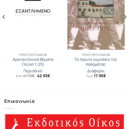
ΕΞΑΝΤΛΗΜΈΝΟ
ΠΡΑΚΤΟΡΕΥΟΜΕΝΑ
ΠΡΑΚΤΟΡΕΥΟΜΕΝΑ
Αρχιτεκτονικά θέματα
Το πρώτο γυμνάσιο της
(τεύχη 1-25)
Καλαμάτας
Περιοδικό
Διάφοροι
Original
Η
47.70
€
42.93
€
17.95
€
Από:
Τιμή:
σα
price
τρέχουσα
was:
τιμή
47.70€.
είναι:
42.93€.
Επικοινωνία