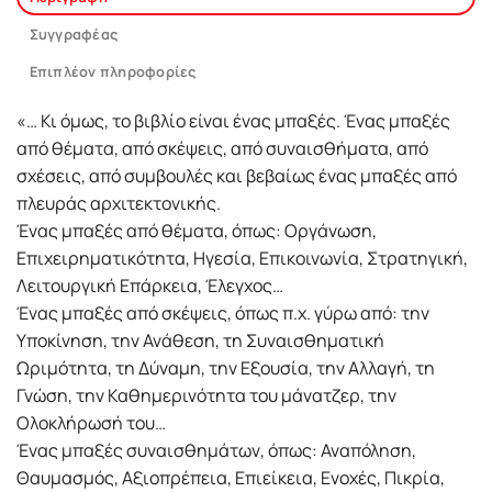
Συγγραφέας
Επιπλέον πληροφορίες
«… Κι όμως, το βιβλίο είναι ένας μπαξές. Ένας μπαξές
από θέματα, από σκέψεις, από συναισθήματα, από
σχέσεις, από συμβουλές και βεβαίως ένας μπαξές από
πλευράς αρχιτεκτονικής.
Ένας μπαξές από θέματα, όπως: Οργάνωση,
Επιχειρηματικότητα, Ηγεσία, Επικοινωνία, Στρατηγική,
Λειτουργική Επάρκεια, Έλεγχος…
Ένας μπαξές από σκέψεις, όπως π.χ. γύρω από: την
Υποκίνηση, την Ανάθεση, τη Συναισθηματική
Ωριμότητα, τη Δύναμη, την Εξουσία, την Αλλαγή, τη
Γνώση, την Καθημερινότητα του μάνατζερ, την
Ολοκλήρωσή του…
Ένας μπαξές συναισθημάτων, όπως: Αναπόληση,
Θαυμασμός, Αξιοπρέπεια, Επιείκεια, Ενοχές, Πικρία,