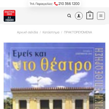
Skip
210 366 1200
Τηλ. Παραγγελίες:
to
content
0
Αρχική σελίδα
/
Κατάστημα
/
ΠΡΑΚΤΟΡΕΥΟΜΕΝΑ