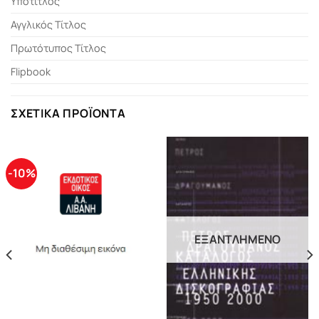
Υπότιτλος
Αγγλικός Τίτλος
Πρωτότυπος Τίτλος
Flipbook
ΣΧΕΤΙΚΆ ΠΡΟΪΌΝΤΑ
-10%
ΕΞΑΝΤΛΗΜΈΝΟ