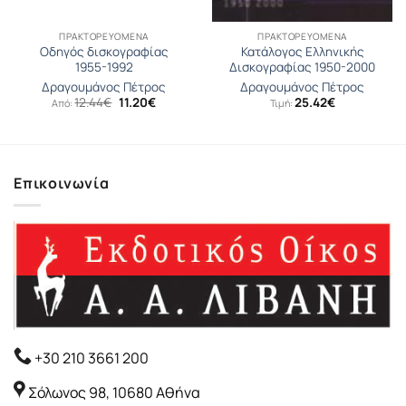
ΠΡΑΚΤΟΡΕΥΟΜΕΝΑ
ΠΡΑΚΤΟΡΕΥΟΜΕΝΑ
Οδηγός δισκογραφίας
Κατάλογος Ελληνικής
1955-1992
Δισκογραφίας 1950-2000
Δραγουμάνος Πέτρος
Δραγουμάνος Πέτρος
Original
Η
12.44
€
11.20
€
25.42
€
Από:
Τιμή:
σα
price
τρέχουσα
was:
τιμή
12.44€.
είναι:
11.20€.
Επικοινωνία
+30 210 3661 200
Σόλωνος 98, 10680 Αθήνα