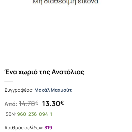
Ένα χωριό της Ανατόλιας
Συγγραφέας:
Μακάλ Μαχμούτ
Original
Η
14.78
13.30
€
€
Από:
price
τρέχουσα
ISBN:
960-236-094-1
was:
τιμή
14.78€.
είναι:
Αριθμός σελίδων:
319
13.30€.