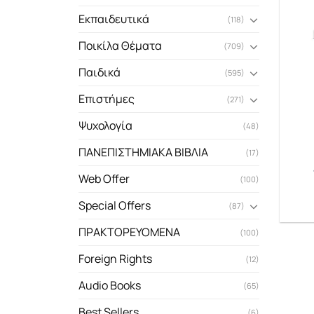
Εκπαιδευτικά
(118)
Ποικίλα Θέματα
(709)
Παιδικά
(595)
Επιστήμες
(271)
Ψυχολογία
(48)
ΠΑΝΕΠΙΣΤΗΜΙΑΚΑ ΒΙΒΛΙΑ
(17)
Web Offer
(100)
Special Offers
(87)
ΠΡΑΚΤΟΡΕΥΟΜΕΝΑ
(100)
Foreign Rights
(12)
Audio Books
(65)
Best Sellers
(6)