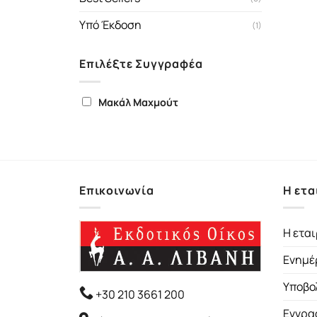
Υπό Έκδοση
(1)
Επιλέξτε Συγγραφέα
Μακάλ Μαχμούτ
Επικοινωνία
Η ετα
Η εται
Ενημέ
Υποβο
+30 210 3661 200
Εγγρα