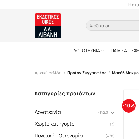
Skip
Η ετα
to
content
Αναζήτηση
για:
ΛΟΓΟΤΕΧΝΙΑ
ΠΑΙΔΙΚΑ – ΕΦ
Αρχική σελίδα
/
Προϊόν Συγγραφέας
/
Μακάλ Μαχμο
Κατηγορίες προϊόντων
-10%
Λογοτεχνία
(1422)
Χωρίς κατηγορία
(3)
Πολιτική - Οικονομία
(478)