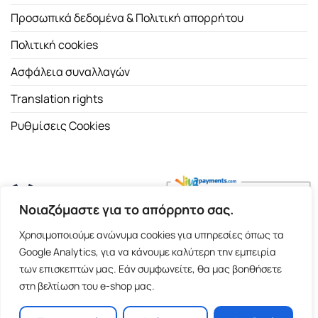
Προσωπικά δεδομένα & Πολιτική απορρήτου
Πολιτική cookies
Ασφάλεια συναλλαγών
Translation rights
Ρυθμίσεις Cookies
Νοιαζόμαστε για το απόρρητο σας.
Copyright 2026 ©
Εκδοτικός Οίκος Α.Α. Λιβάνη
| All rights
Χρησιμοποιούμε ανώνυμα cookies για υπηρεσίες όπως τα
reserved.
Google Analytics, για να κάνουμε καλύτερη την εμπειρία
Σόλωνος 98, 10680 Αθήνα | Τ:
2103661200
- F: 2103617791
των επισκεπτών μας. Εάν συμφωνείτε, θα μας βοηθήσετε
στη βελτίωση του e-shop μας.
E-shop and Premium Managed Hosting by
ClickProject.gr