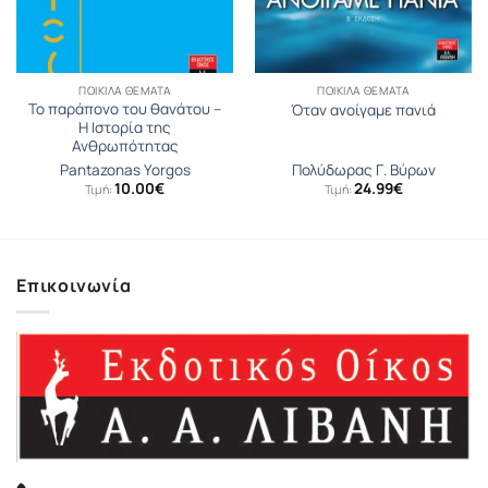
ΠΟΙΚΊΛΑ ΘΈΜΑΤΑ
ΠΟΙΚΊΛΑ ΘΈΜΑΤΑ
Το παράπονο του θανάτου –
Όταν ανοίγαμε πανιά
Η Ιστορία της
Ανθρωπότητας
Pantazonas Yorgos
Πολύδωρας Γ. Βύρων
10.00
€
24.99
€
Τιμή:
Τιμή:
Επικοινωνία