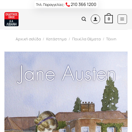
Skip
210 366 1200
Τηλ. Παραγγελίες:
to
content
0
Αρχική σελίδα
/
Κατάστημα
/
Ποικίλα Θέματα
/
Τέχνη