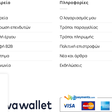
ιρεία
Πληροφορίες
ρεία
Ο λογαριασμός μου
ρωση επενδυτών
Τρόποι παραγγελίας
λή έργου
Τρόποι πληρωμής
φή B2B
Πολιτική επιστροφών
τημα
Νέα και άρθρα
ινωνία
Εκδηλώσεις