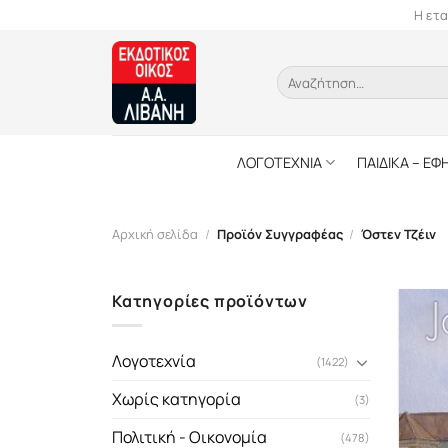
Skip
Η ετα
to
content
Αναζήτηση
για:
ΛΟΓΟΤΕΧΝΙΑ
ΠΑΙΔΙΚΑ – ΕΦ
Αρχική σελίδα
/
Προϊόν Συγγραφέας
/
Όστεν Τζέιν
Κατηγορίες προϊόντων
Λογοτεχνία
(1422)
Χωρίς κατηγορία
(3)
Πολιτική - Οικονομία
(478)