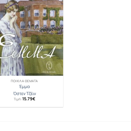
ΠΟΙΚΊΛΑ ΘΈΜΑΤΑ
Έμμα
Όστεν Τζέιν
15.79
€
Τιμή: