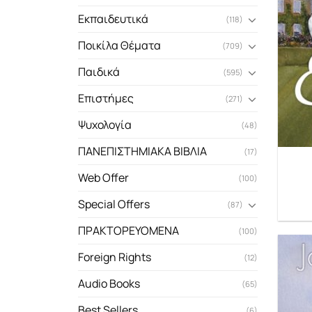
Εκπαιδευτικά
(118)
Ποικίλα Θέματα
(709)
Παιδικά
(595)
Επιστήμες
(271)
Ψυχολογία
(48)
ΠΑΝΕΠΙΣΤΗΜΙΑΚΑ ΒΙΒΛΙΑ
(17)
Web Offer
(100)
Special Offers
(87)
ΠΡΑΚΤΟΡΕΥΟΜΕΝΑ
(100)
Foreign Rights
(12)
Audio Books
(65)
Best Sellers
(6)