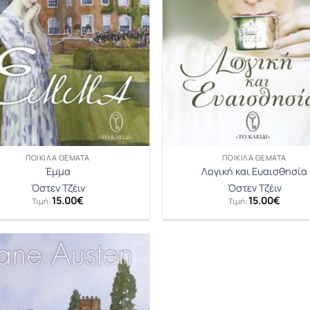
ΠΟΙΚΊΛΑ ΘΈΜΑΤΑ
ΠΟΙΚΊΛΑ ΘΈΜΑΤΑ
Έμμα
Λογική και Ευαισθησία
Όστεν Τζέιν
Όστεν Τζέιν
15.00
€
15.00
€
Τιμή:
Τιμή: