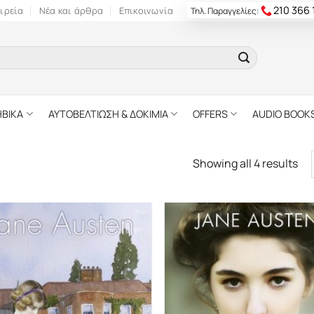
210 366
ιρεία
Νέα και άρθρα
Επικοινωνία
Τηλ. Παραγγελίες:
ΗΒΙΚΑ
ΑΥΤΟΒΕΛΤΙΩΣΗ & ΔΟΚΙΜΙΑ
OFFERS
AUDIO BOOK
Showing all 4 results