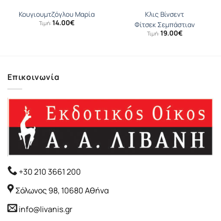
Κουγιουµτζόγλου Μαρία
Κλις Βίνσεντ
14.00
€
Τιμή:
Φίτσεκ Σεμπάστιαν
19.00
€
Τιμή:
Επικοινωνία
+30 210 3661 200
Σόλωνος 98, 10680 Αθήνα
info@livanis.gr