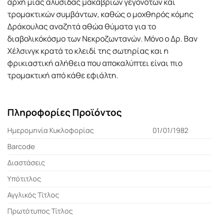
αρχή μιας αλυσίδας μακάβριων γεγονότων και
τρομακτικών συμβάντων, καθώς ο μοχθηρός κόμης
Δράκουλας αναζητά αθώα θύματα για το
διαβολικόκόσμο των Νεκροζωντανών. Μόνο ο Δρ. Βαν
Χέλσινγκ κρατά το κλειδί της σωτηρίας και η
φρικιαστική αλήθεια που αποκαλύπτει είναι πιο
τρομακτική από κάθε εφιάλτη.
Πληροφορίες Προϊόντος
Ημερομηνία Κυκλοφορίας
01/01/1982
Barcode
Διαστάσεις
Υπότιτλος
Αγγλικός Τίτλος
Πρωτότυπος Τίτλος