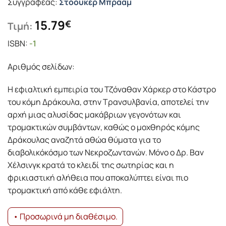
Συγγραφέας:
Στόουκερ Μπράαμ
15.79
€
Τιμή:
ISBN:
-1
Αριθμός σελίδων:
Η εφιαλτική εμπειρία του Τζόναθαν Χάρκερ στο Κάστρο
του κόμη Δράκουλα, στην Τρανσυλβανία, αποτελεί την
αρχή μιας αλυσίδας μακάβριων γεγονότων και
τρομακτικών συμβάντων, καθώς ο μοχθηρός κόμης
Δράκουλας αναζητά αθώα θύματα για το
διαβολικόκόσμο των Νεκροζωντανών. Μόνο ο Δρ. Βαν
Χέλσινγκ κρατά το κλειδί της σωτηρίας και η
φρικιαστική αλήθεια που αποκαλύπτει είναι πιο
τρομακτική από κάθε εφιάλτη.
• Προσωρινά μη διαθέσιμο.