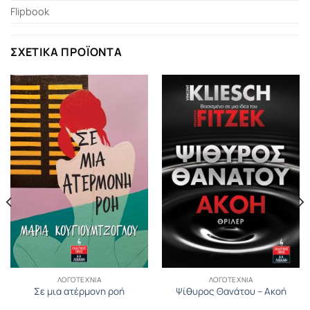
Flipbook
ΣΧΕΤΙΚΆ ΠΡΟΪΌΝΤΑ
ΛΟΓΟΤΕΧΝΊΑ
ΛΟΓΟΤΕΧΝΊΑ
Σε μια ατέρμονη ροή
Ψίθυρος Θανάτου – Ακοή