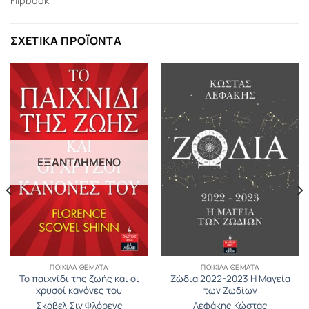
Flipbook
ΣΧΕΤΙΚΆ ΠΡΟΪΌΝΤΑ
ΕΞΑΝΤΛΗΜΈΝΟ
ΠΟΙΚΊΛΑ ΘΈΜΑΤΑ
ΠΟΙΚΊΛΑ ΘΈΜΑΤΑ
Το παιχνίδι της ζωής και οι
Ζώδια 2022-2023 Η Μαγεία
χρυσοί κανόνες του
των Ζωδίων
Σκόβελ Σιν Φλόρενς
Λεφάκης Κώστας