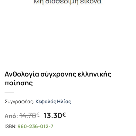
Ανθολογία σύγχρονης ελληνικής
ποίησης
Συγγραφέας:
Κεφαλάς Ηλίας
Original
Η
14.78
13.30
€
€
Από:
price
τρέχουσα
ISBN:
960-236-012-7
was:
τιμή