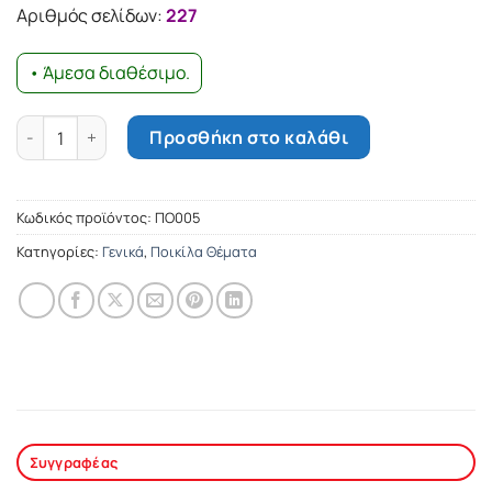
14.78€.
είναι:
Αριθμός σελίδων:
227
13.30€.
• Άμεσα διαθέσιμο.
Ανθολογία σύγχρονης ελληνικής ποίησης ποσότητα
Προσθήκη στο καλάθι
Κωδικός προϊόντος:
ΠΟ005
Κατηγορίες:
Γενικά
,
Ποικίλα Θέματα
Συγγραφέας