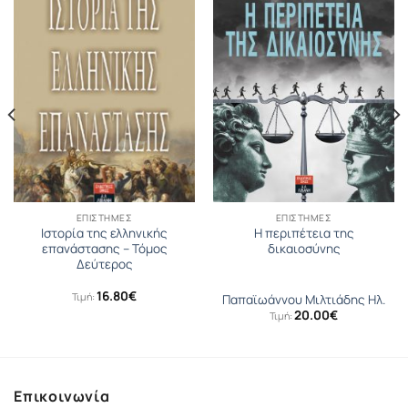
ΕΠΙΣΤΉΜΕΣ
ΕΠΙΣΤΉΜΕΣ
Ιστορία της ελληνικής
Η περιπέτεια της
επανάστασης – Τόμος
δικαιοσύνης
Δεύτερος
16.80
€
Τιμή:
Παπαϊωάννου Μιλτιάδης Ηλ.
σα
20.00
€
Τιμή:
Επικοινωνία