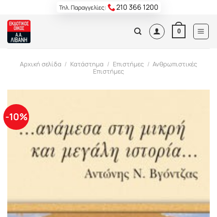
Skip
210 366 1200
Τηλ. Παραγγελίες:
to
content
0
Αρχική σελίδα
/
Κατάστημα
/
Επιστήμες
/
Ανθρωπιστικές
Επιστήμες
-10%