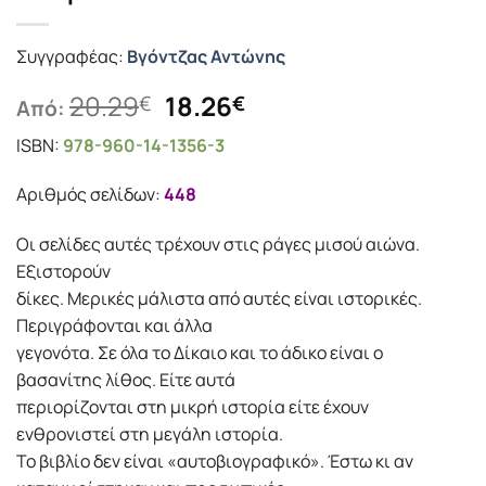
Συγγραφέας:
Βγόντζας Αντώνης
Original
Η
20.29
18.26
€
€
Από:
price
τρέχουσα
ISBN:
978-960-14-1356-3
was:
τιμή
20.29€.
είναι:
Αριθμός σελίδων:
448
18.26€.
Οι σελίδες αυτές τρέχουν στις ράγες μισού αιώνα.
Εξιστορούν
δίκες. Μερικές μάλιστα από αυτές είναι ιστορικές.
Περιγράφονται και άλλα
γεγονότα. Σε όλα το Δίκαιο και το άδικο είναι ο
βασανίτης λίθος. Είτε αυτά
περιορίζονται στη μικρή ιστορία είτε έχουν
ενθρονιστεί στη μεγάλη ιστορία.
Το βιβλίο δεν είναι «αυτοβιογραφικό». Έστω κι αν