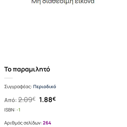
Το παραμιλητό
Συγγραφέας:
Περιοδικό
Original
Η
2.09
1.88
€
€
Από:
price
τρέχουσα
ISBN:
-1
was:
τιμή
2.09€.
είναι:
Αριθμός σελίδων:
264
1.88€.