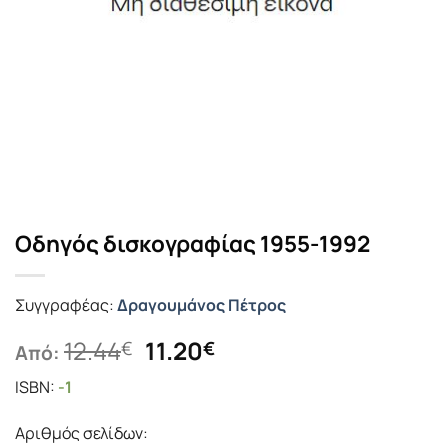
Οδηγός δισκογραφίας 1955-1992
Συγγραφέας:
Δραγουμάνος Πέτρος
Original
Η
12.44
11.20
€
€
Από:
price
τρέχουσα
ISBN:
-1
was:
τιμή
12.44€.
είναι:
Αριθμός σελίδων:
11.20€.