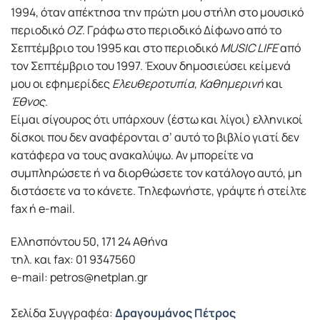
1994, όταν απέκτησα την πρώτη μου στήλη στο μουσικό
περιοδικό
ΟΖ
. Γράφω στο περιοδικό Δίφωνο από το
Σεπτέμβριο του 1995 και στο περιοδικό
MUSIC LIFE
από
τον Σεπτέμβριο του 1997. Έχουν δημοσιεύσει κείμενά
μου οι εφημερίδες
Ελευθεροτυπία
,
Καθημερινή
και
Έθνος
.
Είμαι σίγουρος ότι υπάρχουν (έστω και λίγοι) ελληνικοί
δίσκοι που δεν αναφέρονται σ’ αυτό το βιβλίο γιατί δεν
κατάφερα να τους ανακαλύψω. Αν μπορείτε να
συμπληρώσετε ή να διορθώσετε τον κατάλογο αυτό, μη
διστάσετε να το κάνετε. Τηλεφωνήστε, γράψτε ή στείλτε
fax ή e-mail.
Ελλησπόντου 50, 171 24 Αθήνα
τηλ. και fax: 01 9347560
e-mail: petros@netplan.gr
Σελίδα Συγγραφέα:
Δραγουμάνος Πέτρος