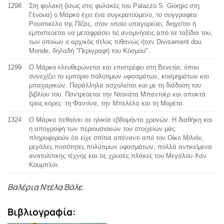
1298
Στη φυλακή (ίσως στις φυλακές του Palazzo S. Giorgio στη
Γένουα) ο Μάρκο έχει ένα συγκρατούμενο, το συγγραφέα
Ρουστικέλο της Πίζας, στον οποίο υπαγορεύει, διηγείται ή
εμπιστεύεται να μεταφράσει τις αναμνήσεις από τα ταξίδια του,
των οποίων ο αρχικός τίτλος πιθανώς ήταν Divisament dou
Monde, δηλαδή "Περιγραφή του Κόσμου".
1299
Ο Μάρκο ελευθερώνεται και επιστρέφει στη Βενετία, όπου
συνεχίζει το εμπόριο πολύτιμων υφασμάτων, κοσμημάτων και
μπαχαρικών. Παράλληλα ασχολείται και με τη διάδοση του
βιβλίου του. Παντρεύεται την Ντονάτα Μπαντοέρ και αποκτά
τρεις κόρες: τη Φαντίνα, την Μπελέλα και τη Μορέτα.
1324
Ο Μάρκο πεθαίνει σε ηλικία εβδομήντα χρονών. Η διαθήκη και
η απογραφή των περιουσιακών του στοιχείων μάς
πληροφορούν ότι είχε σπίτια απέναντι από τον Οίκο Μιλιόν,
μεγάλες ποσότητες πολύτιμων υφασμάτων, πολλά αντικείμενα
ανατολίτικης τέχνης και τις χρυσές πλάκες του Μεγάλου Χαν
Κουμπλάι.
Βαλέρια Ντέλα Βάλε.
Βιβλιογραφία: