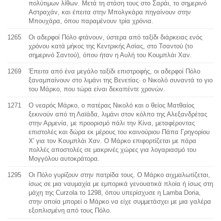
πολύτιμων λίθων. Μετά τη στάση τους στο Σαράι, το σημερινό
Αστραχάν, και έπειτα στην Μπολγκάρα πηγαίνουν στην
Μπουχάρα, όπου παραμένουν τρία χρόνια.
1265
Οι αδερφοί Πόλο φτάνουν, ύστερα από ταξίδι διάρκειας ενός
χρόνου κατά μήκος της Κεντρικής Ασίας, στο Τσαντού (το
σημερινό Σαντού), όπου ήταν η Αυλή του Κουμπλάι Χαν.
1269
Έπειτα από ένα μεγάλο ταξίδι επιστροφής, οι αδερφοί Πόλο
ξαναμπαίνουν στο λιμάνι της Βενετίας· ο Νικολό συναντά το γιο
του Μάρκο, που τώρα είναι δεκαπέντε χρονών.
1271
Ο νεαρός Μάρκο, ο πατέρας Νικολό και ο θείος Ματθαίος
ξεκινούν από τη Λαϊάδα, λιμάνι στον κόλπο της Αλεξανδρέτας
στην Αρμενία, με προορισμό πάλι την Κίνα, μεταφέροντας
επιστολές και δώρα εκ μέρους του καινούριου Πάπα Γρηγορίου
Χ' για τον Κουμπλάι Χαν. Ο Μάρκο επιφορτίζεται με πάρα
πολλές αποστολές σε μακρινές χώρες για λογαριασμό του
Μογγόλου αυτοκράτορα.
1295
Οι Πόλο γυρίζουν στην πατρίδα τους. Ο Μάρκο αιχμαλωτίζεται,
ίσως σε μια ναυμαχία με εμπορικά γενουατικά πλοία ή ίσως στη
μάχη της Curzola το 1298, όπου υπερίσχυσε η Lamba Doria,
στην οποία μπορεί ο Μάρκο να είχε συμμετάσχει με μια γαλέρα
εξοπλισμένη από τους Πόλο.