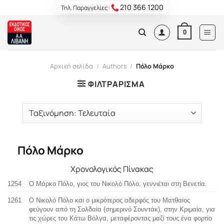
Skip
210 366 1200
Τηλ. Παραγγελίες:
to
content
0
Αρχική σελίδα
/
Authors
/
Πόλο Μάρκο
ΦΙΛΤΡΆΡΙΣΜΑ
Πόλο Μάρκο
Χρονολογικός Πίνακας
1254
Ο Μάρκο Πόλο, γιος του Νικολό Πόλο, γεννιέται στη Βενετία.
1261
Ο Νικολό Πόλο και ο μικρότερος αδερφός του Ματθαίος
φεύγουν από τη Σολδαία (σημερινό Σουντάκ), στην Κριμαία, για
τις χώρες του Κάτω Βόλγα, μεταφέροντας μαζί τους ένα φορτίο