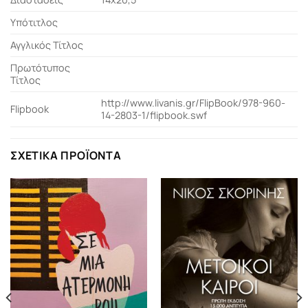
Υπότιτλος
Αγγλικός Τίτλος
Πρωτότυπος
Τίτλος
http://www.livanis.gr/FlipBook/978-960-
Flipbook
14-2803-1/flipbook.swf
ΣΧΕΤΙΚΆ ΠΡΟΪΌΝΤΑ