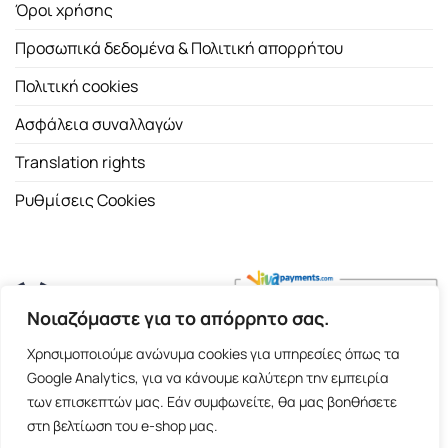
Όροι χρήσης
Προσωπικά δεδομένα & Πολιτική απορρήτου
Πολιτική cookies
Ασφάλεια συναλλαγών
Translation rights
Ρυθμίσεις Cookies
Νοιαζόμαστε για το απόρρητο σας.
Copyright 2026 ©
Εκδοτικός Οίκος Α.Α. Λιβάνη
| All rights
Χρησιμοποιούμε ανώνυμα cookies για υπηρεσίες όπως τα
reserved.
Google Analytics, για να κάνουμε καλύτερη την εμπειρία
Σόλωνος 98, 10680 Αθήνα | Τ:
2103661200
- F: 2103617791
των επισκεπτών μας. Εάν συμφωνείτε, θα μας βοηθήσετε
στη βελτίωση του e-shop μας.
E-shop and Premium Managed Hosting by
ClickProject.gr