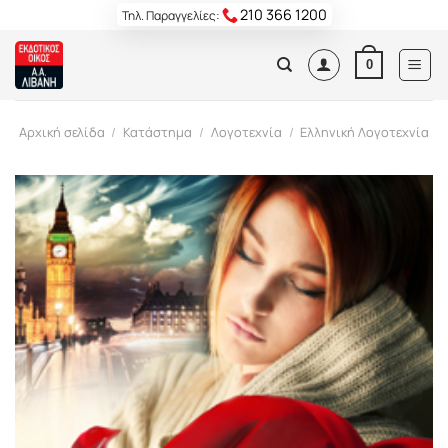
Skip
210 366 1200
Τηλ. Παραγγελίες:
to
content
0
Αρχική σελίδα
/
Κατάστημα
/
Λογοτεχνία
/
Ελληνική Λογοτεχνία