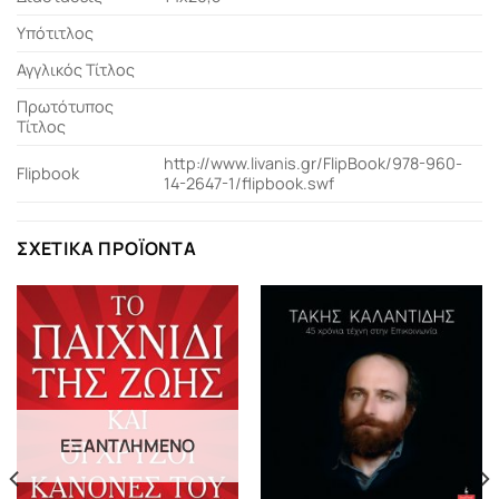
Υπότιτλος
Αγγλικός Τίτλος
Πρωτότυπος
Τίτλος
http://www.livanis.gr/FlipBook/978-960-
Flipbook
14-2647-1/flipbook.swf
ΣΧΕΤΙΚΆ ΠΡΟΪΌΝΤΑ
ΕΞΑΝΤΛΗΜΈΝΟ