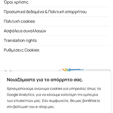
Όροι χρήσης
Προσωπικά δεδομένα & Πολιτική απορρήτου
Πολιτική cookies
Ασφάλεια συναλλαγών
Translation rights
Ρυθμίσεις Cookies
Νοιαζόμαστε για το απόρρητο σας.
Copyright 2026 ©
Εκδοτικός Οίκος Α.Α. Λιβάνη
| All rights
Χρησιμοποιούμε ανώνυμα cookies για υπηρεσίες όπως τα
reserved.
Google Analytics, για να κάνουμε καλύτερη την εμπειρία
Σόλωνος 98, 10680 Αθήνα | Τ:
2103661200
- F: 2103617791
των επισκεπτών μας. Εάν συμφωνείτε, θα μας βοηθήσετε
στη βελτίωση του e-shop μας.
E-shop and Premium Managed Hosting by
ClickProject.gr