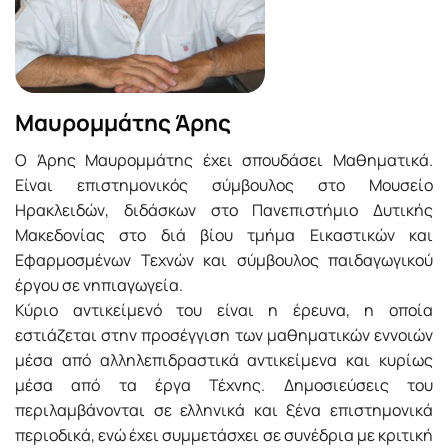
Μαυρομμάτης Άρης
Ο Άρης Μαυροµµάτης έχει σπουδάσει Μαθηµατικά.
Είναι επιστηµονικός σύµβουλος στο Μουσείο
Ηρακλειδών, διδάσκων στο Πανεπιστήµιο Δυτικής
Μακεδονίας στο διά βίου τµήµα Εικαστικών και
Εφαρµοσµένων Τεχνών και σύµβουλος παιδαγωγικού
έργου σε νηπιαγωγεία.
Κύριο αντικείµενό του είναι η έρευνα, η οποία
εστιάζεται στην προσέγγιση των µαθηµατικών εννοιών
µέσα από αλληλεπιδραστικά αντικείµενα και κυρίως
µέσα από τα έργα Τέχνης. Δηµοσιεύσεις του
περιλαµβάνονται σε ελληνικά και ξένα επιστηµονικά
περιοδικά, ενώ έχει συµµετάσχει σε συνέδρια µε κριτική