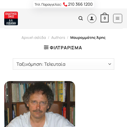
Skip
210 366 1200
Τηλ. Παραγγελίες:
to
content
0
Αρχική σελίδα
/
Authors
/
Μαυρομμάτης Άρης
ΦΙΛΤΡΆΡΙΣΜΑ