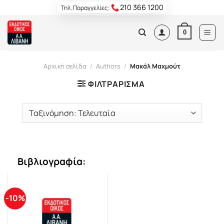
Skip
210 366 1200
Τηλ. Παραγγελίες:
to
content
0
Αρχική σελίδα
/
Authors
/
Μακάλ Μαχμούτ
ΦΙΛΤΡΆΡΙΣΜΑ
Βιβλιογραφία:
-10%