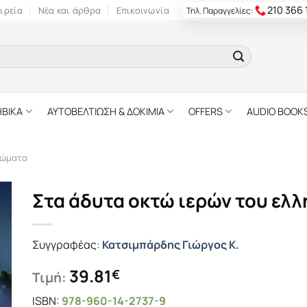
210 366
ιρεία
Νέα και άρθρα
Επικοινωνία
Τηλ. Παραγγελίες:
ΗΒΙΚΑ
ΑΥΤΟΒΕΛΤΙΩΣΗ & ΔΟΚΙΜΙΑ
OFFERS
AUDIO BOOK
κώματα
Στα άδυτα οκτώ ιερών του ελ
Συγγραφέας:
Κατσιμπάρδης Γιώργος Κ.
39.81
€
Τιμή:
ISBN:
978-960-14-2737-9