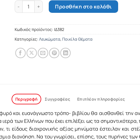
Στα άδυτα οκτώ ιερών του ελληνισμού ποσότητα
Προσθήκη στο καλάθι
Κωδικός προϊόντος:
ΙΔ382
Κατηγορίες:
Λευκώματα
,
Ποικίλα Θέματα
Περιγραφή
Συγγραφέας
Επιπλέον πληροφορίες
υρό και ευανάγνωστο τρόπο- βιβλίου θα αισθανθεί την αν
 ιερά των Ελλήνων που έχει επιλέξει ως τα σημαντικότερα, π
ν, τι είδους διαχρονικής αξίας μηνύματα έστειλαν και στέ
όσμια διανόηση. Να του γνωρίσει, επίσης, τους πυρήνες τω