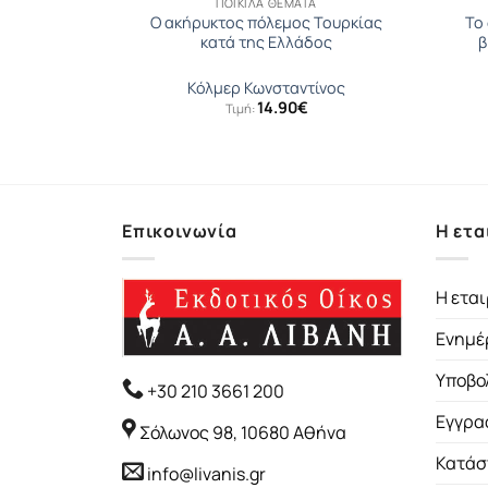
Α
ΠΟΙΚΊΛΑ ΘΈΜΑΤΑ
Ο ακήρυκτος πόλεμος Τουρκίας
Το 
να σκάνδαλο
κατά της Ελλάδος
β
Άννα
Κόλμερ Κωνσταντίνος
inal
Η
08
€
14.90
€
Τιμή:
e
τρέχουσα
:
τιμή
1€.
είναι:
20.08€.
Επικοινωνία
Η ετα
Η εται
Ενημέ
Υποβο
+30 210 3661 200
Εγγρα
Σόλωνος 98, 10680 Αθήνα
Κατάσ
info@livanis.gr