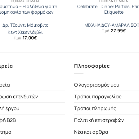
ΠΟΙΚΊΛΑ ΘΈΜΑΤΑ
ΠΟΙΚΊΛΑ ΘΈΜΑΤΑ
σύστημα – Η αλήθεια για τη
Celebrate : Dinner Parties, Par
ιομηχανία των φαρμάκων
Etiquette
Δρ. Τζούντι Μάικοβιτς
ΜΙΧΑΗΛΙΔΟΥ-ΑΜΑΡΑΛ ΣΟΦ
27.99
€
Τιμή:
Κεντ Χεκενλάιβλι
17.00
€
Τιμή:
ιρεία
Πληροφορίες
ρεία
Ο λογαριασμός μου
ρωση επενδυτών
Τρόποι παραγγελίας
λή έργου
Τρόποι πληρωμής
φή B2B
Πολιτική επιστροφών
τημα
Νέα και άρθρα