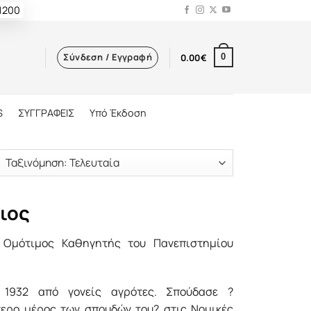
 1200
Σύνδεση / Εγγραφή
0.00
€
0
S
ΣΥΓΓΡΑΦΕΙΣ
Υπό Έκδοση
ιος
 Ομότιμος Καθηγητής του Πανεπιστημίου
 1932 από γονείς αγρότες. Σπούδασε ?
τερο μέρος των σπουδών του? στις Νομικές