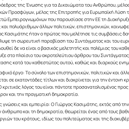
ρόεδρος της Ένωσης για τα Δικαιώματα του Ανθρώπου, μέλος
ικών Προσφύγων, μέλος της Επιτροπής για Ευρωπαϊκή Λύση 
κτώ Εμπειρογνωμόνων που παρουσίασε στην ΕΕ τη Διακήρυξη
 και πολυάριθμων άλλων πολιτικών, επιστημονικών, κοινωφ
ς Κασιμάτης ήταν ο πρώτος που μελέτησε τις συμβάσεις δαν
υψε τη σωρευτική παραβίαση του Συντάγματος και του ευρω
ουθεί δε να είναι ο βασικός μελετητής και πολέμιος του κ
ξε στο πλαίσιο του ακροτελεύτιου άρθρου του Συντάγματος
τασης κατά του καθεστώτος αυτού, καθώς και διαρκούς ενημ
φικό έργο: Το σύνολο των επιστημονικών, πολιτικών και ά
ται σε εκατοντάδες τίτλων και διακρίνεται για την έντονη κ
Ο κριτικός λόγος του είναι πάντοτε προσανατολισμένος προς
ρον και την πραγματική δημοκρατία.
ς γνώσεις και εμπειρία: Ο Γιώργος Κασιμάτης, εκτός από τη
ν άνθρωπο και τη δημοκρατία, θεωρείται ένας από τους βαθ
ργιών του κράτους, ιδίως του πολιτεύματος και της διακυβέ