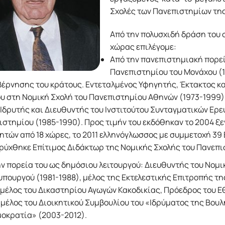
Σχολές των Πανεπιστημίων της
Από την πολυσχιδή δράση του σ
χώρας επιλέγομε:
Από την πανεπιστημιακή πορεί
Πανεπιστημίου του Μονάχου (19
βέρνησης του κράτους. Εντεταλμένος Υφηγητής, Έκτακτος κ
υ στη Νομική Σχολή του Πανεπιστημίου Αθηνών (1973-1999)
 Ιδρυτής και Διευθυντής του Ινστιτούτου Συνταγματικών Ερε
στημίου (1985-1990). Προς τιμήν του εκδόθηκαν το 2004 ξ
τών από 18 χώρες, το 2011 ελληνόγλωσσος με συμμετοχή 39 
ρύχθηκε Επίτιμος Διδάκτωρ της Νομικής Σχολής του Πανεπι
ν πορεία του ως δημόσιου λειτουργού: Διευθυντής του Νομ
πουργού (1981-1988), μέλος της Εκτελεστικής Επιτροπής τη
 μέλος του Δικαστηρίου Αγωγών Κακοδικίας, Πρόεδρος του 
 μέλος του Διοικητικού Συμβουλίου του «Ιδρύματος της Βουλ
μοκρατία» (2003-2012).