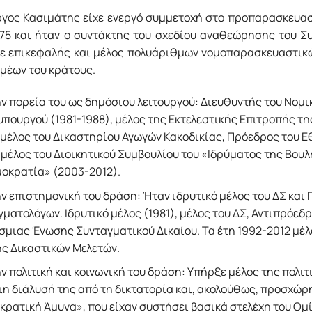
ργος Κασιμάτης είχε ενεργό συμμετοχή στο προπαρασκευα
975 και ήταν ο συντάκτης του σχεδίου αναθεώρησης του Σ
ε επικεφαλής και μέλος πολυάριθμων νομοπαρασκευαστικώ
μέων του κράτους.
ν πορεία του ως δημόσιου λειτουργού: Διευθυντής του Νομ
πουργού (1981-1988), μέλος της Εκτελεστικής Επιτροπής τη
 μέλος του Δικαστηρίου Αγωγών Κακοδικίας, Πρόεδρος του 
 μέλος του Διοικητικού Συμβουλίου του «Ιδρύματος της Βουλ
μοκρατία» (2003-2012).
ν επιστημονική του δράση: Ήταν ιδρυτικό μέλος του ΔΣ κα
ματολόγων. Ιδρυτικό μέλος (1981), μέλος του ΔΣ, Αντιπρόεδ
μιας Ένωσης Συνταγματικού Δικαίου. Τα έτη 1992-2012 μέλο
ς Δικαστικών Μελετών.
ν πολιτική και κοινωνική του δράση: Υπήρξε μέλος της πολ
αιη διάλυσή της από τη δικτατορία και, ακολούθως, προσχώ
ρατική Άμυνα», που είχαν συστήσει βασικά στελέχη του Ομίλ