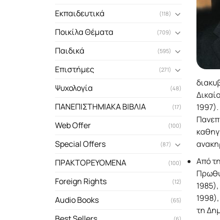
Εκπαιδευτικά
(118)
Ποικίλα Θέματα
(709)
Παιδικά
(595)
Επιστήμες
(271)
διακυ
Ψυχολογία
(48)
Δικαίο
ΠΑΝΕΠΙΣΤΗΜΙΑΚΑ ΒΙΒΛΙΑ
1997).
(17)
Πανεπι
Web Offer
(100)
καθηγη
ανακη
Special Offers
(87)
Από τη
ΠΡΑΚΤΟΡΕΥΟΜΕΝΑ
(100)
Πρωθυ
Foreign Rights
(12)
1985),
1998),
Audio Books
(65)
τη Δη
Best Sellers
(6)