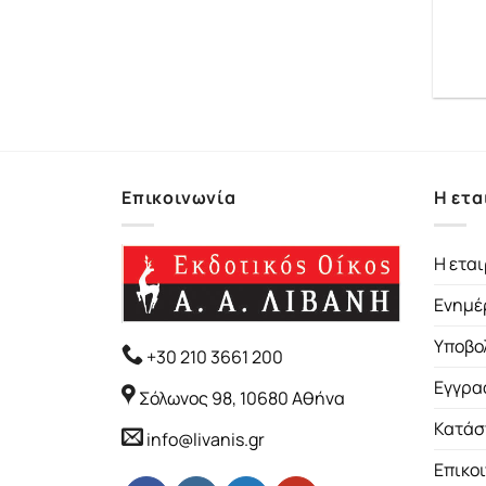
Επικοινωνία
Η ετα
Η εται
Ενημέ
Υποβο
+30 210 3661 200
Εγγρα
Σόλωνος 98, 10680 Αθήνα
Κατάσ
info@livanis.gr
Επικο