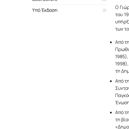
Ο Γιώ
Υπό Έκδοση
(1)
του 1
υπήρξ
των το
Από τη
Πρωθυ
1985),
1998),
τη Δη
Από τη
Συνταγ
Παγκόσ
Ένωση
Από τη
τη βί
«Δημοκ