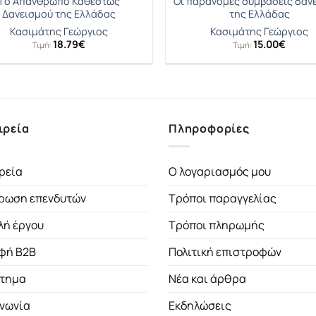
Tο Απάνθρωπο Καθεστώς
Οι παράνομες συμβάσεις δαν
Δανεισμού της Ελλάδας
της Ελλάδας
Κασιμάτης Γεώργιος
Κασιμάτης Γεώργιος
18.79
€
15.00
€
Τιμή:
Τιμή:
ιρεία
Πληροφορίες
ρεία
Ο λογαριασμός μου
ρωση επενδυτών
Τρόποι παραγγελίας
λή έργου
Τρόποι πληρωμής
φή B2B
Πολιτική επιστροφών
τημα
Νέα και άρθρα
ινωνία
Εκδηλώσεις