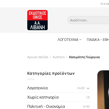
Skip
Η ετα
to
content
Αναζήτηση
για:
ΛΟΓΟΤΕΧΝΙΑ
ΠΑΙΔΙΚΑ – ΕΦ
Αρχική σελίδα
/
Authors
/
Κασιμάτης Γεώργιος
Κατηγορίες προϊόντων
Λογοτεχνία
(1422)
Χωρίς κατηγορία
(3)
Πολιτική - Οικονομία
(478)