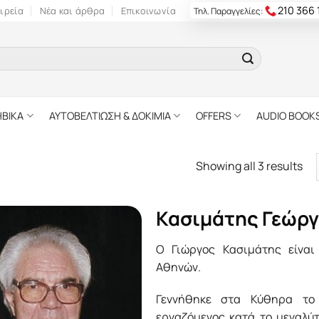
210 366
ιρεία
Νέα και άρθρα
Επικοινωνία
Τηλ. Παραγγελίες:
ΗΒΙΚΑ
ΑΥΤΟΒΕΛΤΙΩΣΗ & ΔΟΚΙΜΙΑ
OFFERS
AUDIO BOOK
Showing all 3 results
Κασιμάτης Γεώργ
Ο Γιώργος Κασιμάτης είναι
Αθηνών.
Γεννήθηκε στα Κύθηρα το
εργαζόμενος κατά το μεγαλύ