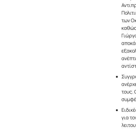
Αντιπ
Πολιτ
των Ο
καθώς
Γιώργο
αποκάλ
εξακολ
ανέπτυ
αντίσ
Συγγρα
ανέρχε
τους. 
συμφέ
Ειδικέ
για το
λειτου