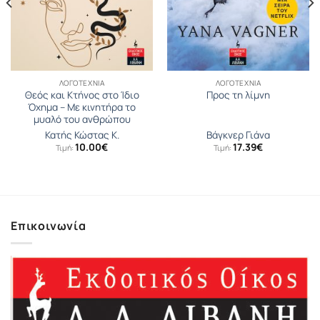
ΛΟΓΟΤΕΧΝΊΑ
ΛΟΓΟΤΕΧΝΊΑ
Θεός και Κτήνος στο Ίδιο
Προς τη λίμνη
Όχηµα – Με κινητήρα το
μυαλό του ανθρώπου
Κατής Κώστας Κ.
Βάγκνερ Γιάνα
10.00
€
17.39
€
Τιμή:
Τιμή:
Επικοινωνία