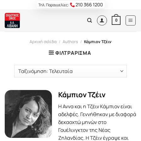
Skip
210 366 1200
Τηλ. Παραγγελίες:
to
content
0
Αρχική σελίδα
/
Authors
/
Κάμπιον Τζέιν
ΦΙΛΤΡΆΡΙΣΜΑ
Κάμπιον Τζέιν
Η Αννα και η Τζέιν Κάμπιον είναι
αδελφές. Γεννήθηκαν με διαφορά
δεκαοχτώ μηνών στο
Γουέλινγκτον της Νέας
Ζηλανδίας. Η Τζέιν έγραψε και