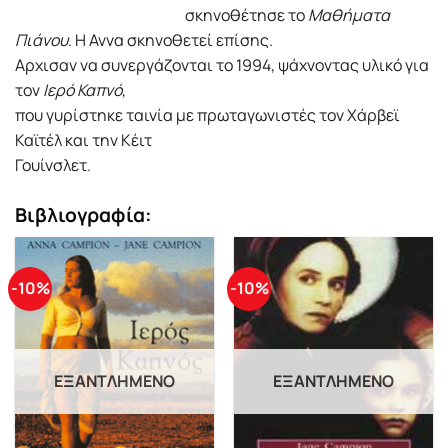
σκηνοθέτησε το
Μαθήματα
Πιάνου
. Η Αννα σκηνοθετεί επίσης.
Αρχισαν να συνεργάζονται το 1994, ψάχνοντας υλικό για
τον
Ιερό Καπνό
,
που γυρίστηκε ταινία με πρωταγωνιστές τον Χάρβεϊ
Καϊτέλ και την Κέιτ
Γουίνσλετ.
Βιβλιογραφία:
-10%
-10%
ΕΞΑΝΤΛΗΜΈΝΟ
ΕΞΑΝΤΛΗΜΈΝΟ