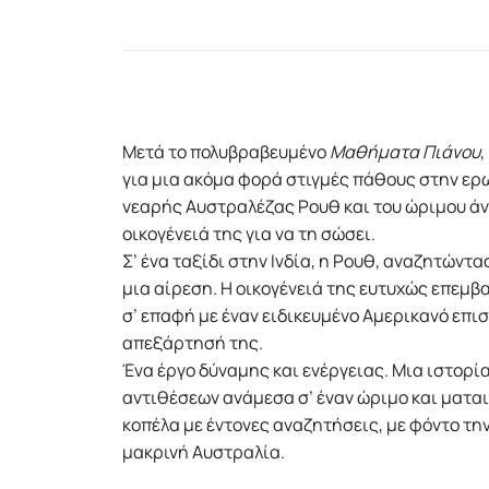
Μετά το πολυβραβευμένο
Μαθήματα Πιάνου
,
για μια ακόμα φορά στιγμές πάθους στην ερ
νεαρής Aυστραλέζας Ρουθ και του ώριμου ά
οικογένειά της για να τη σώσει.
Σ’ ένα ταξίδι στην Ινδία, η Ρουθ, αναζητώντα
μια αίρεση. Η οικογένειά της ευτυχώς επεμβα
σ’ επαφή με έναν ειδικευμένο Αμερικανό επι
απεξάρτησή της.
Ένα έργο δύναμης και ενέργειας. Μια ιστορί
αντιθέσεων ανάμεσα σ’ έναν ώριμο και ματα
κοπέλα με έντονες αναζητήσεις, με φόντο την
μακρινή Αυστραλία.