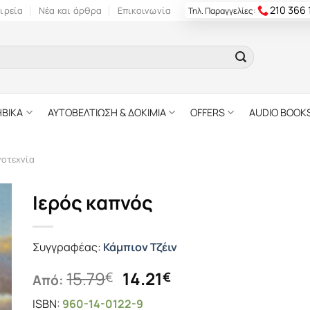
210 366
ιρεία
Νέα και άρθρα
Επικοινωνία
Τηλ. Παραγγελίες:
ΗΒΙΚΑ
ΑΥΤΟΒΕΛΤΙΩΣΗ & ΔΟΚΙΜΙΑ
OFFERS
AUDIO BOOK
γοτεχνία
Ιερός καπνός
Συγγραφέας:
Κάμπιον Τζέιν
Original
Η
15.79
14.21
€
€
Από:
price
τρέχουσα
ISBN:
960-14-0122-9