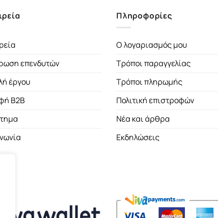
ιρεία
Πληροφορίες
ρεία
Ο λογαριασμός μου
ρωση επενδυτών
Τρόποι παραγγελίας
λή έργου
Τρόποι πληρωμής
φή B2B
Πολιτική επιστροφών
τημα
Νέα και άρθρα
ινωνία
Εκδηλώσεις