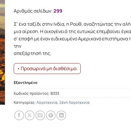
was:
τιμή
15.79€.
είναι:
Αριθμός σελίδων:
299
14.21€.
Σ’ ένα ταξίδι στην Ινδία, η Ρουθ, αναζητώντας την αλή
μια αίρεση. Η οικογένειά της ευτυχώς επεμβαίνει έγκα
σ’ επαφή με έναν ειδικευμένο Αμερικανό επιστήμονα
την
απεξάρτησή της.
• Προσωρινά μη διαθέσιμο.
Εξαντλημένο
Κωδικός προϊόντος:
Β333
Κατηγορίες:
Λογοτεχνία
,
Ξένη Λογοτεχνία