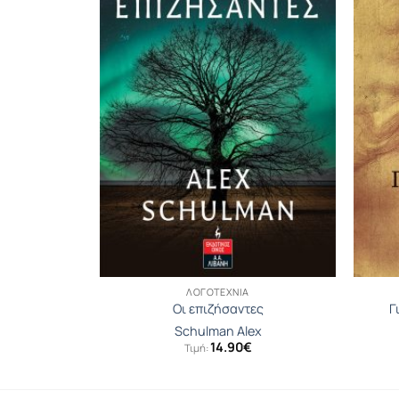
ΛΟΓΟΤΕΧΝΊΑ
όλα
Οι επιζήσαντες
Γ
τσα
Schulman Alex
14.90
€
Τιμή: