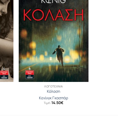
ΛΟΓΟΤΕΧΝΊΑ
Κόλαση
Κενίνγκ Γκασπάρ
14.50
€
Τιμή: