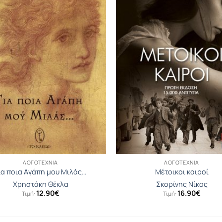
ΛΟΓΟΤΕΧΝΊΑ
ΛΟΓΟΤΕΧΝΊΑ
ια ποια Aγάπη μου Mιλάς…
Μέτοικοι καιροί
Χρηστάκη Θέκλα
Σκορίνης Νίκος
12.90
€
16.90
€
Τιμή:
Τιμή: