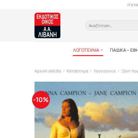
Skip
Η ετα
to
content
Αναζήτηση
για:
ΛΟΓΟΤΕΧΝΙΑ
ΠΑΙΔΙΚΑ – ΕΦ
Αρχική σελίδα
/
Κατάστημα
/
Λογοτεχνία
/
Ξένη Λο
-10%