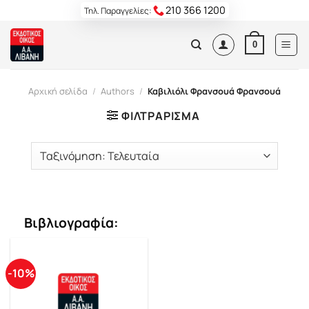
Skip
210 366 1200
Τηλ. Παραγγελίες:
to
content
0
Αρχική σελίδα
/
Authors
/
Καβιλιόλι Φρανσουά Φρανσουά
ΦΙΛΤΡΆΡΙΣΜΑ
Βιβλιογραφία:
-10%