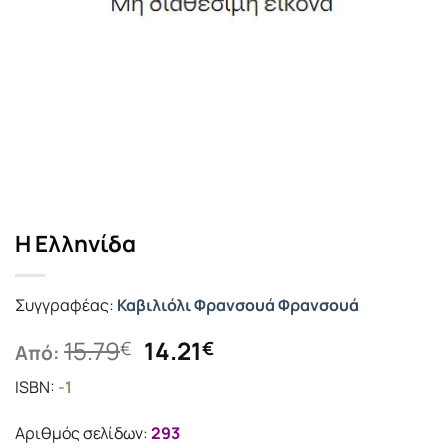
Η Ελληνίδα
Συγγραφέας:
Καβιλιόλι Φρανσουά Φρανσουά
Original
Η
15.79
14.21
€
€
Από:
price
τρέχουσα
ISBN:
-1
was:
τιμή
15.79€.
είναι:
Αριθμός σελίδων:
293
14.21€.