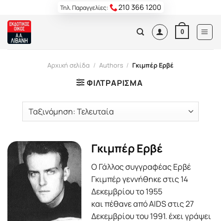
Skip
210 366 1200
Τηλ. Παραγγελίες:
to
content
0
Αρχική σελίδα
/
Authors
/
Γκιμπέρ Ερβέ
ΦΙΛΤΡΆΡΙΣΜΑ
Γκιμπέρ Ερβέ
Ο Γάλλος συγγραφέας Ερβέ
Γκιμπέρ γεννήθηκε στις 14
Δεκεμβρίου το 1955
και πέθανε από AIDS στις 27
Δεκεμβρίου του 1991. έχει γράψει