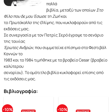
πολλά
βιβλία, μεταξύ των οποίων
Στο
Φίλο που δε μου Έσωσε τη Ζωή
και
το
Πρωτόκολλο της Θλίψης
, που κυκλοφορούν από τις
εκδόσεις μας.
Σε συνεργασία με τον Πατρίς Σερό έγραψε το σενάριο
της ταινίας
Έρωτες Ανδρών
, που συμμετείχε επίσημα στο Φεστιβάλ
Καννών το
1983 και το 1984 τιμήθηκε με το βραβείο Cesar (βραβείο
καλύτερου
σεναρίου). Το ομότιτλο βιβλίο κυκλοφορεί επίσης από
τις εκδόσεις μας.
Βιβλιογραφία:
-10%
-10%