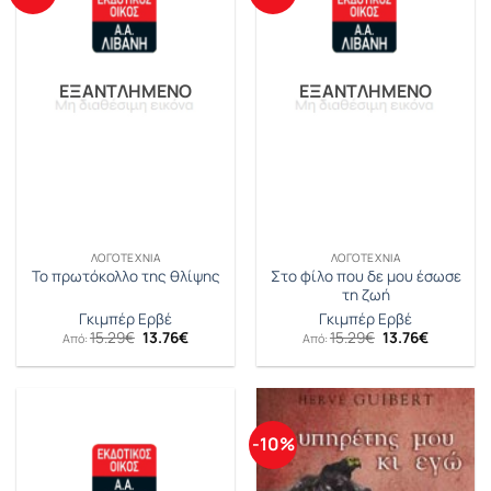
ΕΞΑΝΤΛΗΜΈΝΟ
ΕΞΑΝΤΛΗΜΈΝΟ
ΛΟΓΟΤΕΧΝΊΑ
ΛΟΓΟΤΕΧΝΊΑ
Στο φίλο που δε μου έσωσε
Το πρωτόκολλο της θλίψης
τη ζωή
Γκιμπέρ Ερβέ
Γκιμπέρ Ερβέ
Original
Η
Original
Η
15.29
€
13.76
€
15.29
€
13.76
€
Από:
Από:
price
τρέχουσα
price
τρέχουσ
was:
τιμή
was:
τιμή
15.29€.
είναι:
15.29€.
είναι:
13.76€.
13.76€.
-10%