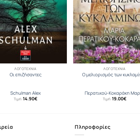
ΛΟΓΟΤΕΧΝΊΑ
ΛΟΓΟΤΕΧΝΊΑ
Οι επιζήσαντες
Ο μελιορισμός των κυκλαμί
Schulman Alex
Περατικού-Κοκαράκη Μαρ
14.90
€
19.00
€
Τιμή:
Τιμή:
ιρεία
Πληροφορίες