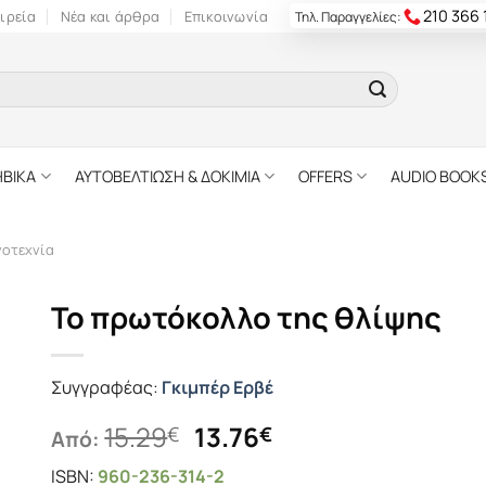
210 366
ιρεία
Νέα και άρθρα
Επικοινωνία
Τηλ. Παραγγελίες:
ΗΒΙΚΑ
ΑΥΤΟΒΕΛΤΙΩΣΗ & ΔΟΚΙΜΙΑ
OFFERS
AUDIO BOOK
γοτεχνία
Το πρωτόκολλο της θλίψης
Συγγραφέας:
Γκιμπέρ Ερβέ
Original
Η
15.29
13.76
€
€
Από:
price
τρέχουσα
ISBN:
960-236-314-2