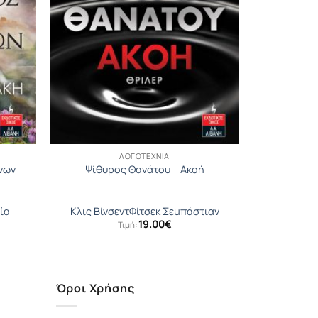
ΛΟΓΟΤΕΧΝΊΑ
νων
Ψίθυρος Θανάτου – Ακοή
ία
Κλις Βίνσεντ
Φίτσεκ Σεμπάστιαν
19.00
€
Τιμή:
Όροι Χρήσης