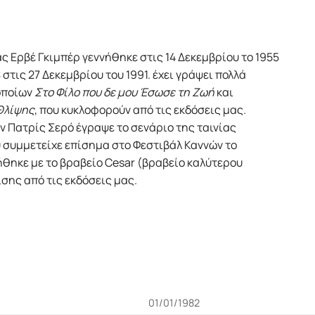
 Ερβέ Γκιμπέρ γεννήθηκε στις 14 Δεκεμβρίου το 1955
 στις 27 Δεκεμβρίου του 1991. έχει γράψει πολλά
 οποίων
Στο Φίλο που δε μου Έσωσε τη Ζωή
και
Θλίψης
, που κυκλοφορούν από τις εκδόσεις μας.
ν Πατρίς Σερό έγραψε το σενάριο της ταινίας
υ συμμετείχε επίσημα στο Φεστιβάλ Καννών το
μήθηκε με το βραβείο Cesar (βραβείο καλύτερου
ίσης από τις εκδόσεις μας.
01/01/1982