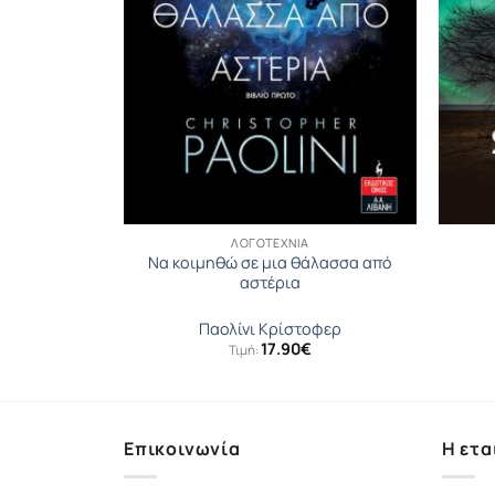
ΛΟΓΟΤΕΧΝΊΑ
άλασσα από
Να κοιμηθώ σε μια θάλασσα από
Δεύτερο
αστέρια
οφερ
Παολίνι Κρίστοφερ
17.90
€
Τιμή:
Επικοινωνία
Η ετα