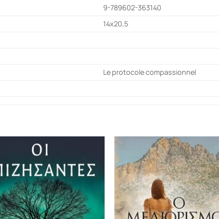
9-789602-363140
14x20,5
Le protocole compassionnel