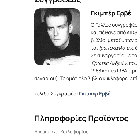
Γκιμπέρ Ερβέ
Ο Γάλλος συγγραφέας
και πέθανε από AIDS
βιβλία, μεταξύ των
το
Πρωτόκολλο της 
Σε συνεργασία με το
Έρωτες Ανδρών
, πο
1983 και το 1984 τι
σεναρίου). Το ομότιτλο βιβλίο κυκλοφορεί επ
Σελίδα Συγγραφέα:
Γκιμπέρ Ερβέ
Πληροφορίες Προϊόντος
Ημερομηνία Κυκλοφορίας