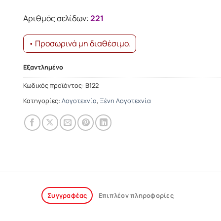
was:
τιμή
15.29€.
είναι:
Αριθμός σελίδων:
221
13.76€.
• Προσωρινά μη διαθέσιμο.
Εξαντλημένο
Κωδικός προϊόντος:
Β122
Κατηγορίες:
Λογοτεχνία
,
Ξένη Λογοτεχνία
Συγγραφέας
Επιπλέον πληροφορίες