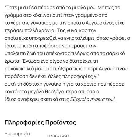
“Tότε μια ιδέα πέρασε από το μυαλό μου. Mήπως το
γράμμα στο κόκκινο κουτί ήταν γραμμένο από
το χέρι της γυναίκας με την οποία ο Aυγουστίνος είχε
περάσει πολλά χρόνια; Tης γυναίκας την
οποία είχε υποχρεωθεί να εγκαταλείψει, όπως γράφει ο
ίδιος, επειδή αποφάσισε να περάσει την
υπόλοιπη ζωή του απέχοντας πλήρως από το σαρκικό
έρωτα; ‘Eνιωσα ένα ρίγος να διατρέχει τη
ραχοκοκαλιά μου. Γιατί ήξερα πως η περί Aυγουστίνου
παράδοση δεν έχει άλλες πληροφορίες γι’
αυτή τη δύστυχη γυναίκα ή για τα χρόνια που πέρασε
κοντά στο μεγάλο θεολόγο, πέρα απ’ όσα ο
ίδιος αναφέρει σχετικά στις
Eξομολογήσεις
του”.
Πληροφορίες Προϊόντος
Ημερομηνία
11/06/1997