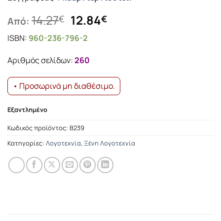
Original
Η
14.27
12.84
€
€
Από:
price
τρέχουσα
ISBN:
960-236-796-2
was:
τιμή
14.27€.
είναι:
Αριθμός σελίδων:
260
12.84€.
• Προσωρινά μη διαθέσιμο.
Εξαντλημένο
Κωδικός προϊόντος:
Β239
Κατηγορίες:
Λογοτεχνία
,
Ξένη Λογοτεχνία