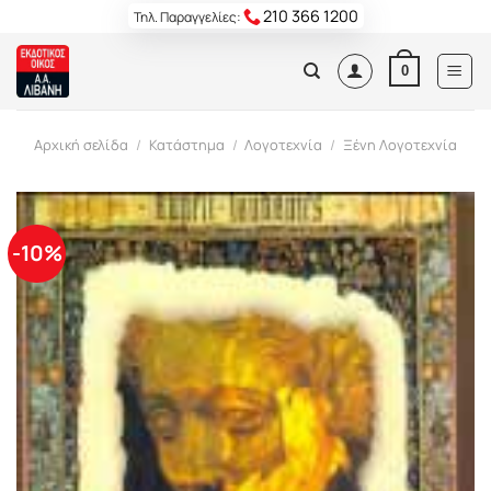
Skip
210 366 1200
Τηλ. Παραγγελίες:
to
content
0
Αρχική σελίδα
/
Κατάστημα
/
Λογοτεχνία
/
Ξένη Λογοτεχνία
-10%