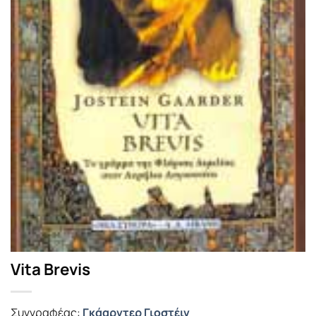
Vita Brevis
Συγγραφέας:
Γκάαρντερ Γιοστέιν