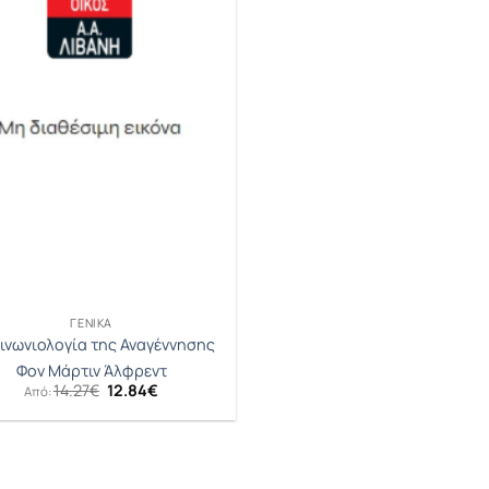
ΓΕΝΙΚΆ
ινωνιολογία της Αναγέννησης
Φον Μάρτιν Άλφρεντ
Original
Η
14.27
€
12.84
€
Από:
price
τρέχουσα
was:
τιμή
14.27€.
είναι:
12.84€.