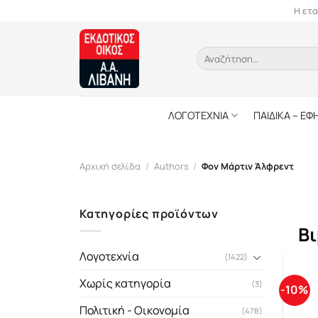
Skip
Η ετα
to
content
Αναζήτηση
για:
ΛΟΓΟΤΕΧΝΙΑ
ΠΑΙΔΙΚΑ – ΕΦ
Αρχική σελίδα
/
Authors
/
Φον Μάρτιν Άλφρεντ
Κατηγορίες προϊόντων
Βι
Λογοτεχνία
(1422)
Χωρίς κατηγορία
(3)
-10%
Πολιτική - Οικονομία
(478)