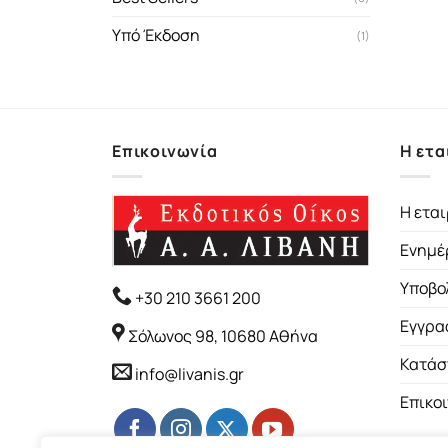
Υπό Έκδοση
(1)
Επικοινωνία
Η ετα
Η εται
Ενημέ
Υποβο
+30 210 3661 200
Εγγρα
Σόλωνος 98, 10680 Αθήνα
Κατάσ
info@livanis.gr
Επικο