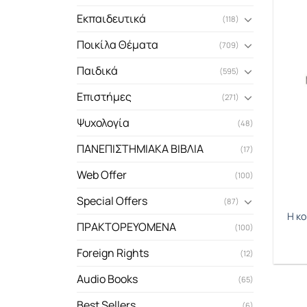
Εκπαιδευτικά
(118)
Ποικίλα Θέματα
(709)
Παιδικά
(595)
Επιστήμες
(271)
Ψυχολογία
(48)
ΠΑΝΕΠΙΣΤΗΜΙΑΚΑ ΒΙΒΛΙΑ
(17)
Web Offer
(100)
Special Offers
(87)
Η κο
ΠΡΑΚΤΟΡΕΥΟΜΕΝΑ
(100)
Foreign Rights
(12)
Audio Books
(65)
Best Sellers
(6)