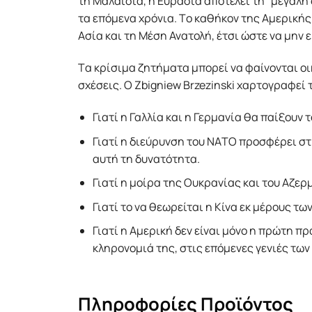
τη Mαλαισία, η Eυρασία αποτελεί τη “μεγάλη
τα επόμενα χρόνια. Tο καθήκον της Αμερικής ε
Ασία και τη Mέση Ανατολή, έτσι ώστε να μην
Tα κρίσιμα ζητήματα μπορεί να φαίνονται οι
σχέσεις. O Zbigniew Brzezinski χαρτογραφεί
Γιατί η Γαλλία και η Γερμανία θα παίξουν 
Γιατί η διεύρυνση του NΑTO προσφέρει στ
αυτή τη δυνατότητα.
Γιατί η μοίρα της Oυκρανίας και του Αζερ
Γιατί το να θεωρείται η Kίνα εκ μέρους 
Γιατί η Αμερική δεν είναι μόνο η πρώτη πρ
κληρονομιά της, στις επόμενες γενιές των
Πληροφορίες Προϊόντος