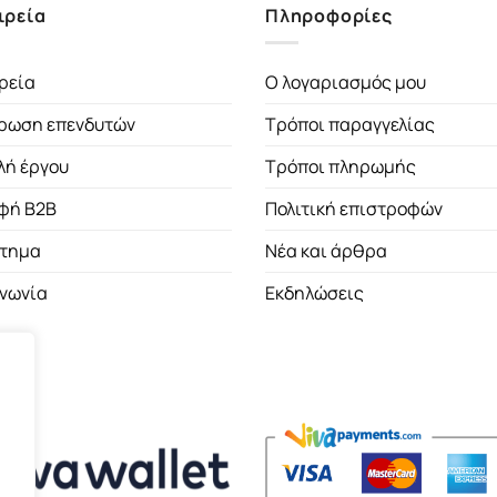
ιρεία
Πληροφορίες
ρεία
Ο λογαριασμός μου
ρωση επενδυτών
Τρόποι παραγγελίας
λή έργου
Τρόποι πληρωμής
φή B2B
Πολιτική επιστροφών
τημα
Νέα και άρθρα
ινωνία
Εκδηλώσεις