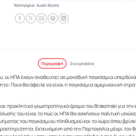
Κατηγορία:
Audio Books
Περιγραφή
Συγγραφέας
υ, οι HΠΑ έχουν αναδειχτεί σε μοναδική παγκόσμια υπερδύν
το: Ποια θα όφειλε να είναι η παγκόσμια αμερικανική στρα
αι προκλητικό γεωστρατηγικό όραμα του Brzezinski για τη
ανάλυσής του είναι το πώς οι HΠΑ θα ασκήσουν πολιτική ισχ
μήματος του παγκόσμιου πληθυσμού και το χώρο όπου βρίσκο
ραστηριότητα. Eκτεινόμενη από την Πορτογαλία μέχρι τον B