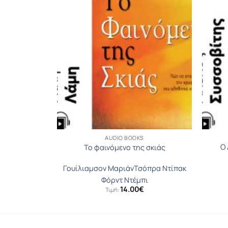
AUDIO BOOKS
Ο 
κίες
Το φαινόμενο της σκιάς
λς
Γουίλιαμσον Μαριάν
Τσόπρα Ντίπακ
Φόρντ Ντέμπι
14.00
€
Τιμή: