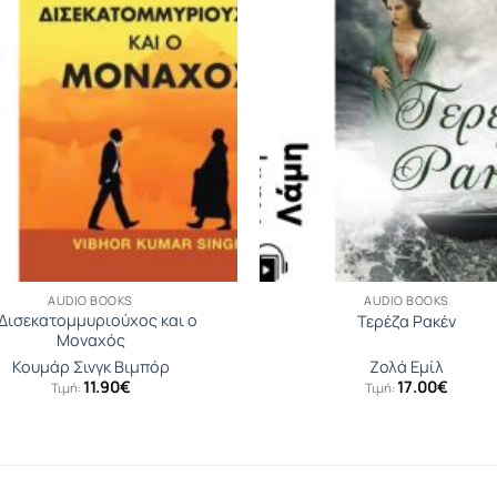
AUDIO BOOKS
AUDIO BOOKS
Δισεκατοµµυριούχος και ο
Τερέζα Ρακέν
Μοναχός
Κουµάρ Σινγκ Βιµπόρ
Ζολά Εμίλ
11.90
€
17.00
€
Τιμή:
Τιμή: