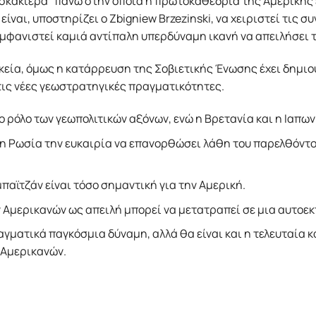
 σκακιέρα” πάνω στην οποία η πρωτοκαθεδρία της Αμερικής
ίναι, υποστηρίζει ο Zbigniew Brzezinski, να χειριστεί τις σ
 εμφανιστεί καμιά αντίπαλη υπερδύναμη ικανή να απειλήσει 
κεία, όμως η κατάρρευση της Σοβιετικής Ένωσης έχει δημιο
 τις νέες γεωστρατηγικές πραγματικότητες.
το ρόλο των γεωπολιτικών αξόνων, ενώ η Bρετανία και η Iαπω
η Pωσία την ευκαιρία να επανορθώσει λάθη του παρελθόντος 
μπαϊτζάν είναι τόσο σημαντική για την Αμερική.
των Αμερικανών ως απειλή μπορεί να μετατραπεί σε μια αυτο
αγματικά παγκόσμια δύναμη, αλλά θα είναι και η τελευταία κα
 Αμερικανών.