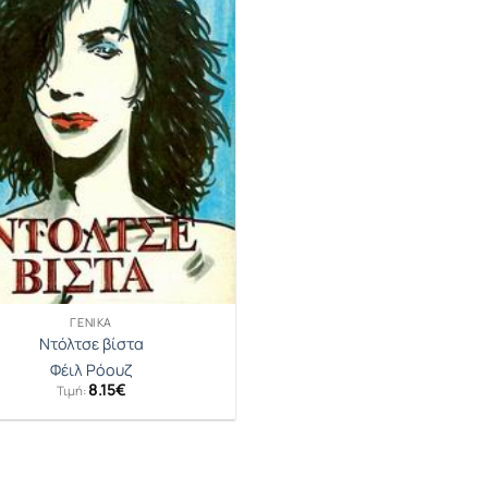
ΓΕΝΙΚΆ
Ντόλτσε βίστα
Φέιλ Ρόουζ
8.15
€
Τιμή: