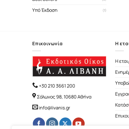
Υπό Έκδοση
(1)
Επικοινωνία
Η ετα
Η εται
Ενημέ
Υποβο
+30 210 3661 200
Εγγρα
Σόλωνος 98, 10680 Αθήνα
Κατάσ
info@livanis.gr
Επικο