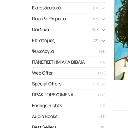
Εκπαιδευτικά
(118)
Ποικίλα Θέματα
(709)
Παιδικά
(595)
Επιστήμες
(271)
Ψυχολογία
(48)
ΠΑΝΕΠΙΣΤΗΜΙΑΚΑ ΒΙΒΛΙΑ
(17)
Web Offer
(100)
Special Offers
(87)
ΠΡΑΚΤΟΡΕΥΟΜΕΝΑ
(100)
Foreign Rights
(12)
Audio Books
(65)
Best Sellers
(6)