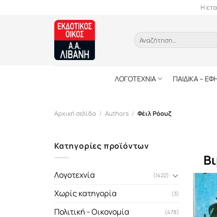
Skip
Η ετα
to
content
Αναζήτηση
για:
ΛΟΓΟΤΕΧΝΙΑ
ΠΑΙΔΙΚΑ – ΕΦ
Αρχική σελίδα
/
Authors
/
Φέιλ Ρόουζ
Κατηγορίες προϊόντων
Βι
Λογοτεχνία
(1422)
Χωρίς κατηγορία
(3)
Πολιτική - Οικονομία
(478)